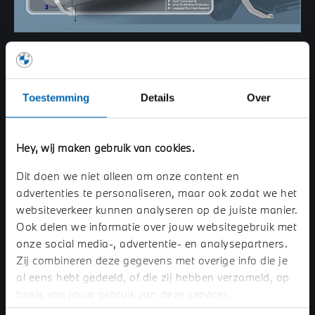
SLIMME BESCHERMING.
De BMW Vision CE combineert geavanceerde
Toestemming
Details
Over
bescherming met een minimalistisch, open ontwerp.
Dankzij de slimme windshield en aerodynamische panelen
blijven wind en regen op afstand, zonder het gevoel van
Hey, wij maken gebruik van cookies.
vrijheid te beperken. Het lichte frame en de doordachte
constructie zorgen voor een natuurlijke rijervaring waarin
Dit doen we niet alleen om onze content en
veiligheid, comfort en stijl samenkomen.
advertenties te personaliseren, maar ook zodat we het
websiteverkeer kunnen analyseren op de juiste manier.
Hightech krachtbron.
Ook delen we informatie over jouw websitegebruik met
onze social media-, advertentie- en analysepartners.
Zij combineren deze gegevens met overige info die je
Zitcomfort.
al eens hebt gedeeld, of die zij hebben verzameld, op
basis van jouw gebruik van deze services.
Persoonlijke touch.