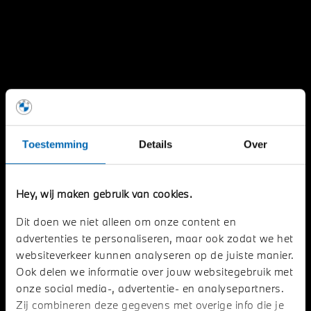
Toestemming
Details
Over
WELKOM BIJ OOSTLAND
MOTORRAD.
Hey, wij maken gebruik van cookies.
Jouw officiële BMW Motorrad dealer.
Dit doen we niet alleen om onze content en
advertenties te personaliseren, maar ook zodat we het
websiteverkeer kunnen analyseren op de juiste manier.
AANBOD BMW MOTORRAD
Ook delen we informatie over jouw websitegebruik met
onze social media-, advertentie- en analysepartners.
Zij combineren deze gegevens met overige info die je
MAAK EEN WERKPLAATSAFSPRAAK