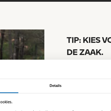
TIP: KIES
DE ZAAK.
Easyride is ook een aant
zakelijke motor biedt n
Zo hoef je geen bijtelli
alleen de privé gereden
Details
basis van de werkelijk
als zakelijk verkeer wor
ookies.
vaak aanzienlijk lager ui