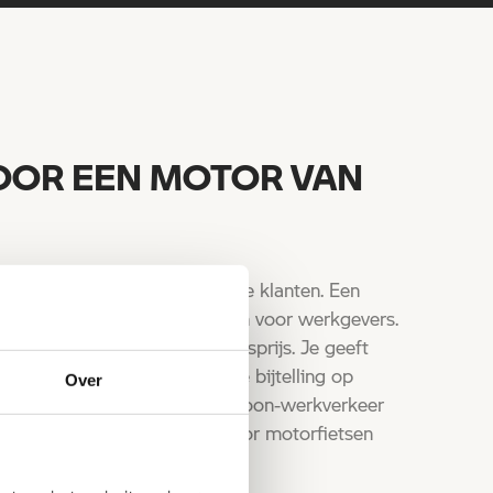
 VOOR EEN MOTOR VAN
rekkelijke optie voor zakelijke klanten. Een
amelijk interessante voordelen voor werkgevers.
ng te betalen over de catalogusprijs. Je geeft
 kilometers op en berekent de bijtelling op
Over
e kilometerkostprijs. Omdat woon-werkverkeer
dt gezien, valt de bijtelling voor motorfietsen
t.