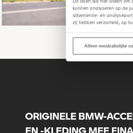
Dit doen we niet alleen om 
kunnen analyseren op de ju
advertentie- en analysepart
zij hebben verzameld, op ba
Alleen noodzakelijke c
ORIGINELE BMW-ACCE
EN -KLEDING MEE FIN