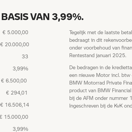
ASIS VAN 3,99%.
€ 5.000,00
Tegelijk met de laatste bet
bedraagt in dit rekenvoorbee
 20.000,00
onder voorbehoud van finan
Rentestand januari 2025.
anden): 33
De bedragen in de krediettab
: 3,99%
een nieuwe Motor incl. btw e
0,00
BMW Motorrad Private Fina
product van BMW Financial 
 294,01
bij de AFM onder nummer 1
 16.506,14
Ingeschreven bij de KvK 
.000,00
 3,99%