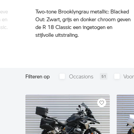
ieve
Two-tone Brooklyngrau metallic: Blacked
n en
Out: Zwart, grijs en donker chroom geven
sic.
de R 18 Classic een ingetogen en
stijlvolle uitstraling.
Filteren op
Occasions
Voo
51