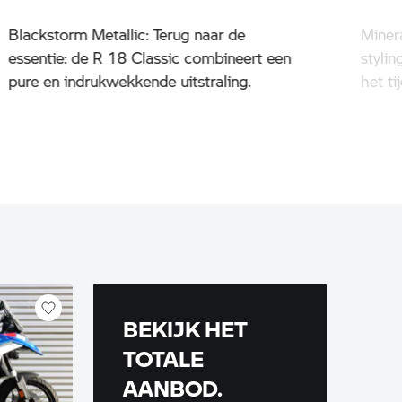
Blackstorm Metallic: Terug naar de
Miner
essentie: de R 18 Classic combineert een
stylin
pure en indrukwekkende uitstraling.
het ti
BEKIJK HET
TOTALE
AANBOD.