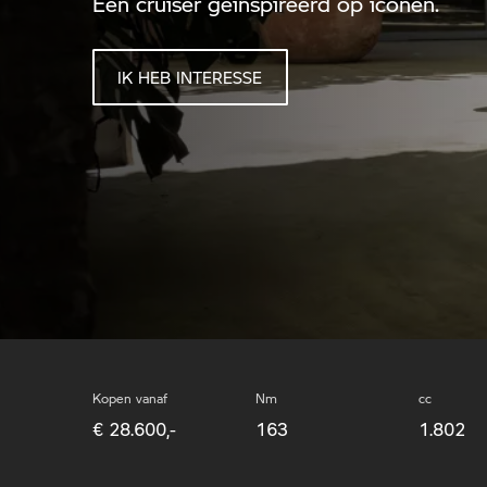
Een cruiser geïnspireerd op iconen.
F 900 GS
R 12 G/S
R 
R 1
R 18
IK HEB INTERESSE
Kopen vanaf
Nm
cc
€
28.600
,-
163
1.802