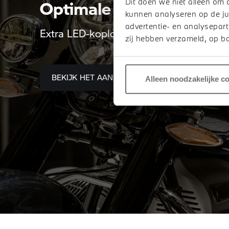
Optimale verlichting.
Dit doen we niet alleen om 
kunnen analyseren op de ju
advertentie- en analysepart
Extra LED-koplompen maken hem uiterst
zij hebben verzameld, op ba
BEKIJK HET AANBOD
Alleen noodzakelijke c