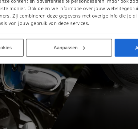
onze content en advertenties te personaliseren, maar ook zo
iste manier. Ook delen we informatie over jouw websitegebrui
ners. Zij combineren deze gegevens met overige info die je al
 toergeschikt.
sis van jouw gebruik van deze services.
A
ookies
Aanpassen