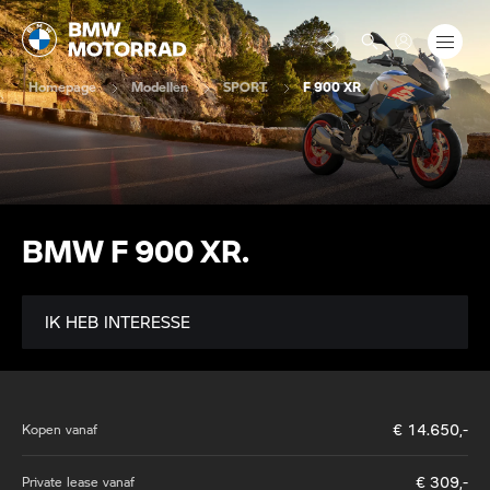
Homepage
Modellen
SPORT.
F 900 XR
BMW F 900 XR.
IK HEB INTERESSE
€
14.650
,-
Kopen vanaf
€
309
,-
Private lease vanaf