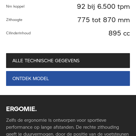
92 bij 6.500 tpm
Nm koppel
775 tot 870 mm
Zithoogte
895 cc
Cilinderinhoud
ALLE TECHNISCHE GEGEVENS
ONTDEK MODEL
ERGOMIE.
Zelfs de ergonomie is ontworpen voor sportieve
performance op lange afstanden. De rechte zithouding
geeft je duurvermogen, door de positie van de voetsteunen