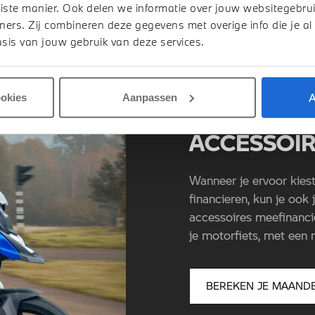
iste manier. Ook delen we informatie over jouw websitegebrui
ners. Zij combineren deze gegevens met overige info die je al
sis van jouw gebruik van deze services.
A
ookies
Aanpassen
FINANCIER
ACCESSOIR
Wanneer je ervoor kies
financieren, kun je ook
accessoires meefinanci
je motorfiets, met ee
BEREKEN JE MAAND