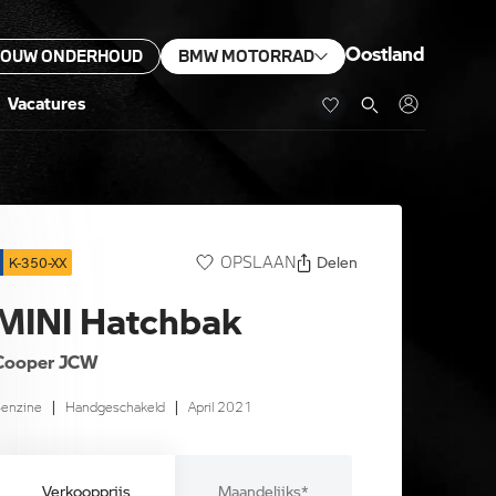
Oostland
JOUW ONDERHOUD
BMW MOTORRAD
Vacatures
Delen
OPSLAAN
K-350-XX
MINI Hatchbak
Cooper JCW
enzine
|
Handgeschakeld
|
April 2021
Verkoopprijs
Maandelijks*