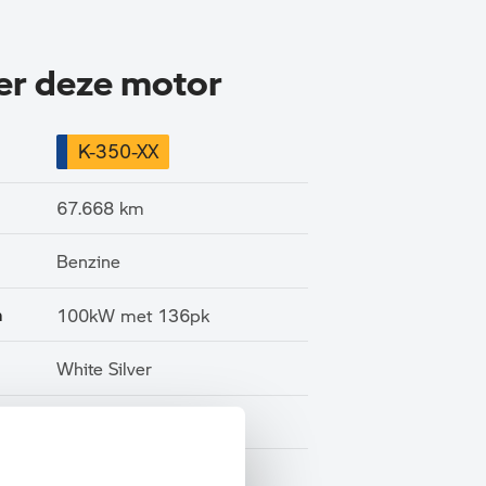
ver deze motor
K-350-XX
67.668 km
Benzine
n
100kW met 136pk
White Silver
Stof
BTW