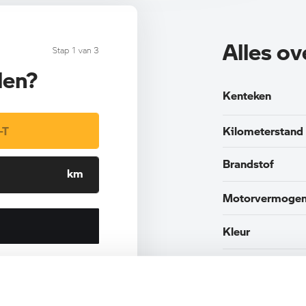
Alles o
Stap 1 van 3
len?
Kenteken
Kilometerstand
Brandstof
Motorvermoge
Kleur
Interieur
Btw/Marge