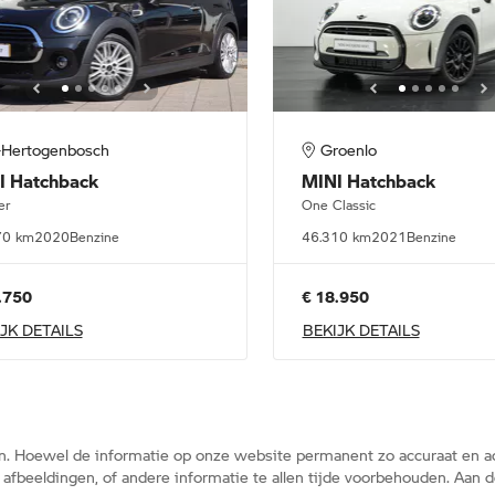
-Hertogenbosch
Groenlo
I
Hatchback
MINI
Hatchback
er
One Classic
70 km
2020
Benzine
46.310 km
2021
Benzine
.750
€ 18.950
JK DETAILS
BEKIJK DETAILS
n. Hoewel de informatie op onze website permanent zo accuraat en ac
s, afbeeldingen, of andere informatie te allen tijde voorbehouden. Aa