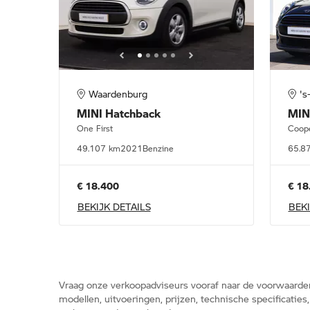
Waardenburg
's
MINI
Hatchback
MIN
One First
Coop
49.107 km
2021
Benzine
65.8
€ 18.400
€ 18
BEKIJK DETAILS
BEKI
Vraag onze verkoopadviseurs vooraf naar de voorwaarde
modellen, uitvoeringen, prijzen, technische specificatie