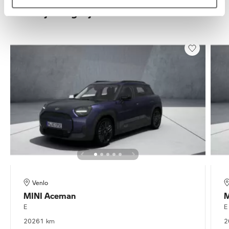
Deze zijn vergelijkbaar
Venlo
MINI
Aceman
M
E
E
2026
1 km
2