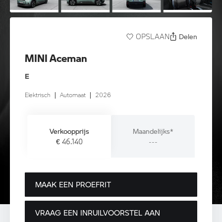
Delen
OPSLAAN
MINI Aceman
E
Elektrisch
|
Automaat
|
2026
Verkoopprijs
Maandelijks*
€ 46.140
---
MAAK EEN PROEFRIT
VRAAG EEN INRUILVOORSTEL AAN