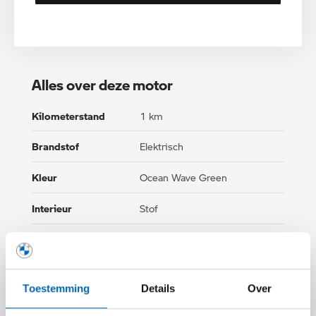
Alles over deze motor
Kilometerstand
1 km
Brandstof
Elektrisch
Kleur
Ocean Wave Green
Interieur
Stof
Btw/Marge
BTW
Toestemming
Details
Over
TOON ALLE EIGENSCHAPPEN