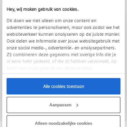
Hey, wij maken gebruik van cookies.
Dit doen we niet alleen om onze content en
Stap 1 van 3
advertenties te personaliseren, maar ook zodat we het
Uw auto inruilen?
websiteverkeer kunnen analyseren op de juiste manier.
Ook delen we informatie over jouw websitegebruik met
onze social media-, advertentie- en analysepartners.
Zij combineren deze gegevens met overige info die je
al eens hebt gedeeld, of die zij hebben verzameld, op
basis van jouw gebruik van deze services.
Alle cookies toestaan
VOORSTEL AANVRAGEN
Aanpassen
Alleen noodzakelijke cookies