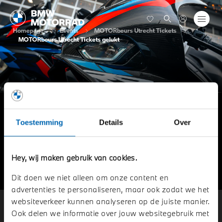
Homepage
Events
MOTORbeurs Utrecht Tickets
MOTORbeurs Utrecht Tickets gelukt
BESTELLING GELUKT.
Toestemming
Details
Over
De bestelde tickets worden uiterlijk maandag
16 februari verstuurd naar het opgegeven e-
Hey, wij maken gebruik van cookies.
mailadres; het bedrag wordt vervolgens
ingehouden op je maandsalaris.
Dit doen we niet alleen om onze content en
advertenties te personaliseren, maar ook zodat we het
websiteverkeer kunnen analyseren op de juiste manier.
OOSTLAND MOTORRAD
Ook delen we informatie over jouw websitegebruik met