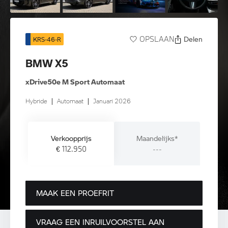
Delen
OPSLAAN
KRS-46-R
BMW X5
xDrive50e M Sport Automaat
Hybride
|
Automaat
|
Januari 2026
Verkoopprijs
Maandelijks*
€ 112.950
---
MAAK EEN PROEFRIT
VRAAG EEN INRUILVOORSTEL AAN