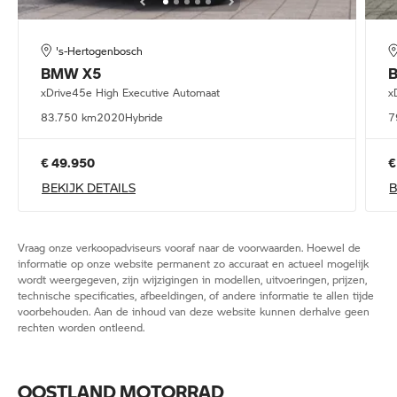
's-Hertogenbosch
BMW
X5
xDrive45e High Executive Automaat
x
83.750 km
2020
Hybride
7
€ 49.950
€
BEKIJK DETAILS
B
Vraag onze verkoopadviseurs vooraf naar de voorwaarden. Hoewel de
informatie op onze website permanent zo accuraat en actueel mogelijk
wordt weergegeven, zijn wijzigingen in modellen, uitvoeringen, prijzen,
technische specificaties, afbeeldingen, of andere informatie te allen tijde
voorbehouden. Aan de inhoud van deze website kunnen derhalve geen
rechten worden ontleend.
OOSTLAND MOTORRAD