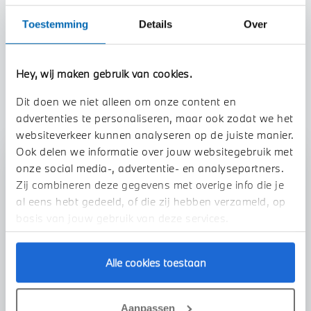
Toestemming
Details
Over
Btw/Marge
BTW
Hey, wij maken gebruik van cookies.
TOON ALLE EIGENSCHAPPEN
Dit doen we niet alleen om onze content en
advertenties te personaliseren, maar ook zodat we het
websiteverkeer kunnen analyseren op de juiste manier.
Ook delen we informatie over jouw websitegebruik met
Stap 1 van 3
onze social media-, advertentie- en analysepartners.
Zij combineren deze gegevens met overige info die je
Uw auto inruilen?
al eens hebt gedeeld, of die zij hebben verzameld, op
basis van jouw gebruik van deze services.
Alle cookies toestaan
Aanpassen