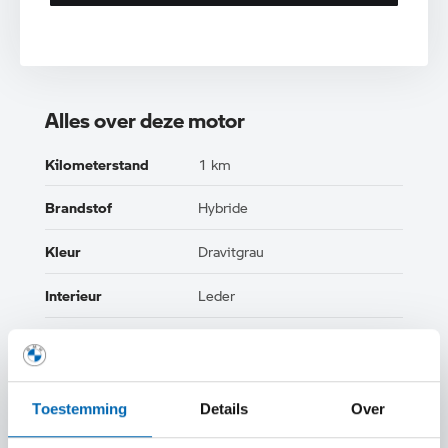
Alles over deze motor
Kilometerstand
1 km
Brandstof
Hybride
Kleur
Dravitgrau
Interieur
Leder
Btw/Marge
BTW
Toestemming
Details
Over
TOON ALLE EIGENSCHAPPEN