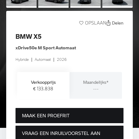
Delen
OPSLAAN
BMW X5
xDrive50e M Sport Automaat
Hybride
|
Automaat
|
2026
Verkoopprijs
Maandelijks*
€ 133.838
---
MAAK EEN PROEFRIT
VRAAG EEN INRUILVOORSTEL AAN