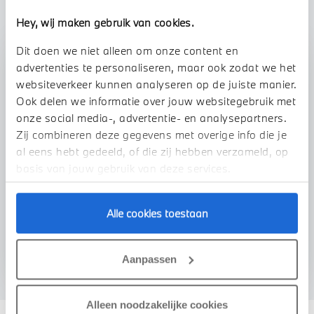
Hey, wij maken gebruik van cookies.
Dit doen we niet alleen om onze content en
Stap 1 van 3
advertenties te personaliseren, maar ook zodat we het
Uw auto inruilen?
websiteverkeer kunnen analyseren op de juiste manier.
Ook delen we informatie over jouw websitegebruik met
onze social media-, advertentie- en analysepartners.
Zij combineren deze gegevens met overige info die je
al eens hebt gedeeld, of die zij hebben verzameld, op
basis van jouw gebruik van deze services.
Alle cookies toestaan
VOORSTEL AANVRAGEN
Aanpassen
Alleen noodzakelijke cookies