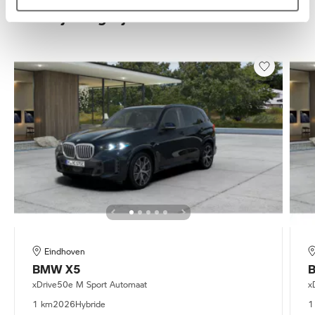
Deze zijn vergelijkbaar
Eindhoven
BMW
X5
xDrive50e M Sport Automaat
x
1 km
2026
Hybride
1