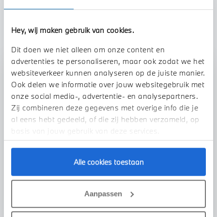
TOON ALLE EIGENSCHAPPEN
Hey, wij maken gebruik van cookies.
Dit doen we niet alleen om onze content en
advertenties te personaliseren, maar ook zodat we het
websiteverkeer kunnen analyseren op de juiste manier.
Stap 1 van 3
Ook delen we informatie over jouw websitegebruik met
Uw auto inruilen?
onze social media-, advertentie- en analysepartners.
Zij combineren deze gegevens met overige info die je
al eens hebt gedeeld, of die zij hebben verzameld, op
basis van jouw gebruik van deze services.
Alle cookies toestaan
VOORSTEL AANVRAGEN
Aanpassen