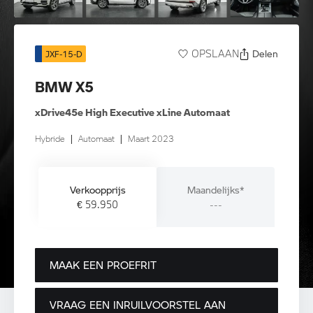
Delen
OPSLAAN
JXF-15-D
BMW X5
xDrive45e High Executive xLine Automaat
Hybride
|
Automaat
|
Maart 2023
Verkoopprijs
Maandelijks*
€ 59.950
---
MAAK EEN PROEFRIT
VRAAG EEN INRUILVOORSTEL AAN