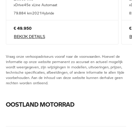
xDrive45e xLine Automaat
x
79.884 km
2021
Hybride
8
€ 49.950
€
BEKIJK DETAILS
B
Vraag onze verkoopadviseurs vooraf naar de voorwaarden. Hoewel de
informatie op onze website permanent zo accuraat en actueel mogelijk
wordt weergegeven, zijn wijzigingen in modellen, uitvoeringen, prijzen,
technische specificaties, afbeeldingen, of andere informatie te allen tijde
voorbehouden. Aan de inhoud van deze website kunnen derhalve geen
rechten worden ontleend.
OOSTLAND MOTORRAD