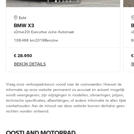
Echt
BMW
X3
xDrive20i Executive xLine Automaat
x
108.466 km
2019
Benzine
8
€ 28.950
€
BEKIJK DETAILS
B
Vraag onze verkoopadviseurs vooraf naar de voorwaarden. Hoewel de
informatie op onze website permanent zo accuraat en actueel mogelijk
wordt weergegeven, zijn wijzigingen in modellen, uitvoeringen, prijzen,
technische specificaties, afbeeldingen, of andere informatie te allen tijde
voorbehouden. Aan de inhoud van deze website kunnen derhalve geen
rechten worden ontleend.
OOSTLAND MOTORRAD