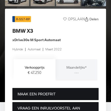
Delen
OPSLAAN
R-557-RP
BMW X3
xDrive30e M Sport Automaat
Hybride
|
Automaat
|
Maart 2022
Verkoopprijs
Maandelijks*
€ 47.250
---
MAAK EEN PROEFRIT
VRAAG EEN INRUILVOORSTEL AAN