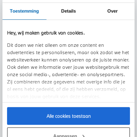
Toestemming
Details
Over
Btw/Marge
Marge
Hey, wij maken gebruik van cookies.
TOON ALLE EIGENSCHAPPEN
Dit doen we niet alleen om onze content en
advertenties te personaliseren, maar ook zodat we het
websiteverkeer kunnen analyseren op de juiste manier.
Ook delen we informatie over jouw websitegebruik met
Stap 1 van 3
onze social media-, advertentie- en analysepartners.
Uw auto inruilen?
Zij combineren deze gegevens met overige info die je
al eens hebt gedeeld, of die zij hebben verzameld, op
basis van jouw gebruik van deze services.
Alle cookies toestaan
Aanpassen