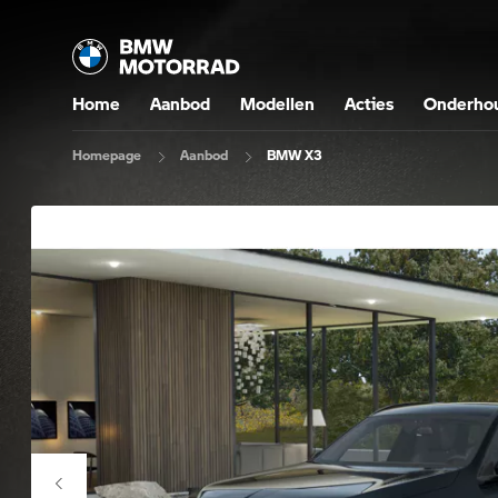
Home
Aanbod
Modellen
Acties
Onderhou
Homepage
Aanbod
BMW X3
G 310 GS
R 12
G 310 R
M 1000 R
F 900 XR
R 1250 RT
CE 02
F 
R 1
R 
M 
R 
K 
C 
F 450 GS
R 12 NineT
F 900 R
M 1000 RR
S 1000 RR
R 1300 RT
CE 04
R 
R 
R 
CO
R 
K 
VI
F 800 GS
R 12 S
S 1000 R
S 1000 XR
K 1600 B
C 400 GT
R 
R 
VI