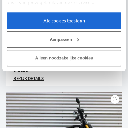
basis van jouw gebruik van deze services.
Alle cookies toestaan
Enschede
Aanpassen
BMW
CE 02 AM |Highline pakket |Service Inclusive
2025
535 km
Alleen noodzakelijke cookies
€ 4.950
BEKIJK DETAILS