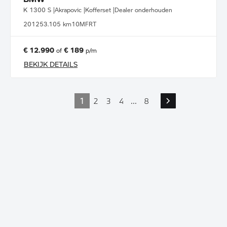
K 1300 S |Akrapovic |Kofferset |Dealer onderhouden
2012
53.105 km
10MFRT
€ 12.990
€ 189
of
p/m
BEKIJK DETAILS
1
2
3
4
...
8