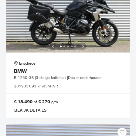
Enschede
BMW
R 1250 GS |3-delige kofferset |Dealer onderhouden
2019
33.093 km
95MTVR
€ 18.490
€ 270
of
p/m
BEKIJK DETAILS