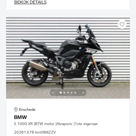
BEKIJK DETAILS
Enschede
BMW
S 1000 XR |BTW motor |Akrapovic |1ste eigenaar
2026
1.578 km
09MZZV