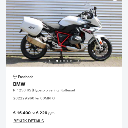
Enschede
BMW
R 1250 RS |Hyperpro vering |Kofferset
2022
29.960 km
80MRFG
€ 15.490
€ 226
of
p/m
BEKIJK DETAILS