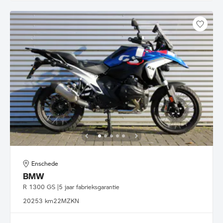
Enschede
BMW
R 1300 GS |5 jaar fabrieksgarantie
2025
3 km
22MZKN