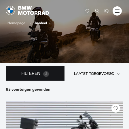
Homepage
Aanbod
FILTEREN
LAATST TOEGEVOEGD
2
85
voertuigen
gevonden