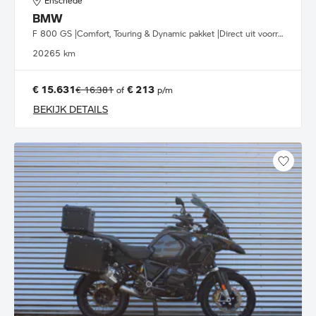
Enschede
BMW
F 800 GS |Comfort, Touring & Dynamic pakket |Direct uit voorraad leverbaar
2026
5 km
€ 15.631
€ 213
€ 16.381
of
p/m
BEKIJK DETAILS