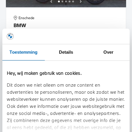
Enschede
BMW
R 1250 GS Adventure |Dealer onderhouden |
2020
56.338 km
39MLRV
Toestemming
Details
Over
€ 18.945
€ 276
of
p/m
BEKIJK DETAILS
Hey, wij maken gebruik van cookies.
Dit doen we niet alleen om onze content en
advertenties te personaliseren, maar ook zodat we het
websiteverkeer kunnen analyseren op de juiste manier.
Ook delen we informatie over jouw websitegebruik met
onze social media-, advertentie- en analysepartners.
Zij combineren deze gegevens met overige info die je
al eens hebt gedeeld, of die zij hebben verzameld, op