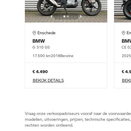
Enschede
E
BMW
BM
G 310 GS
17.500 km
2018
Benzine
2025
€ 4.490
€ 4.
BEKIJK DETAILS
BEKI
Vraag onze verkoopadviseurs vooraf naar de voorwaarde
modellen, uitvoeringen, prijzen, technische specificatie
rechten worden ontleend.