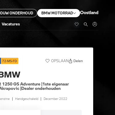
Oostland
JOUW ONDERHOUD
BMW MOTORRAD
Vacatures
Delen
OPSLAAN
72-MS-FD
BMW
R 1250 GS Adventure |1ste eigenaar
|Akrapovic |Dealer onderhouden
enzine
|
Handgeschakeld
|
December 2022