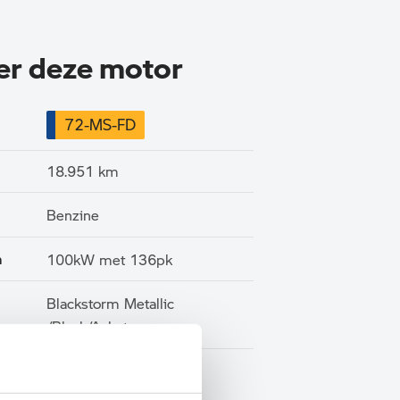
ver deze motor
72-MS-FD
18.951 km
Benzine
n
100kW met 136pk
Blackstorm Metallic
/Black/Achat grey
Marge