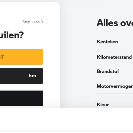
Alles o
Stap 1 van 3
uilen?
Kenteken
Kilometerstand
Brandstof
Motorvermoge
Kleur
Btw/Marge