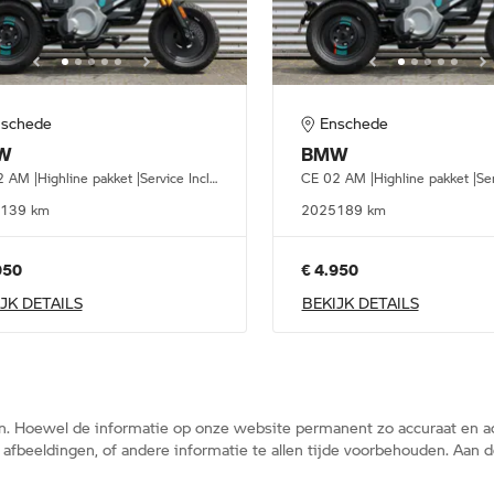
nschede
Enschede
W
BMW
CE 02 AM |Highline pakket |Service Inclusive
139 km
2025
189 km
950
€ 4.950
JK DETAILS
BEKIJK DETAILS
n. Hoewel de informatie op onze website permanent zo accuraat en ac
s, afbeeldingen, of andere informatie te allen tijde voorbehouden. Aa