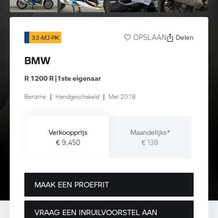
Delen
OPSLAAN
32-MJ-PK
BMW
R 1200 R |1ste eigenaar
Benzine
|
Handgeschakeld
|
Mei 2018
Verkoopprijs
Maandelijks*
€ 9.450
€ 138
MAAK EEN PROEFRIT
VRAAG EEN INRUILVOORSTEL AAN