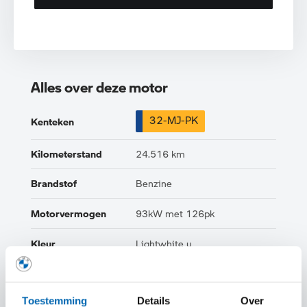
Alles over deze motor
32-MJ-PK
Kenteken
Kilometerstand
24.516 km
Brandstof
Benzine
Motorvermogen
93kW met 126pk
Kleur
Lightwhite u
Btw/Marge
Marge
Toestemming
Details
Over