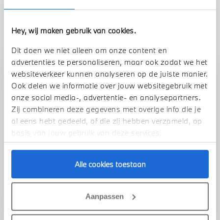
TOON ALLE EIGENSCHAPPEN
Hey, wij maken gebruik van cookies.
Dit doen we niet alleen om onze content en
advertenties te personaliseren, maar ook zodat we het
websiteverkeer kunnen analyseren op de juiste manier.
Stap 1 van 3
Ook delen we informatie over jouw websitegebruik met
Uw motor Inruilen?
onze social media-, advertentie- en analysepartners.
Zij combineren deze gegevens met overige info die je
al eens hebt gedeeld, of die zij hebben verzameld, op
basis van jouw gebruik van deze services.
Alle cookies toestaan
VOORSTEL AANVRAGEN
Aanpassen