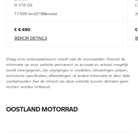
G 310 GS
C
17.500 km
2018
Benzine
2
€ 4.490
€
BEKIJK DETAILS
B
Vraag onze verkoopadviseurs vooraf naar de voorwaarden. Hoewel de
informatie op onze website permanent zo accuraat en actueel mogelijk
wordt weergegeven, zijn wijzigingen in modellen, uitvoeringen, prijzen,
technische specificaties, afbeeldingen, of andere informatie te allen tijde
voorbehouden. Aan de inhoud van deze website kunnen derhalve geen
rechten worden ontleend.
OOSTLAND MOTORRAD