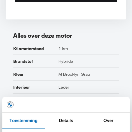
Alles over deze motor
Kilometerstand
1 km
Brandstof
Hybride
Kleur
M Brooklyn Grau
Interieur
Leder
Btw/Marge
BTW
Toestemming
Details
Over
TOON ALLE EIGENSCHAPPEN