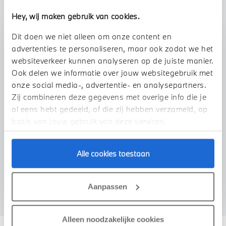
Hey, wij maken gebruik van cookies.
Dit doen we niet alleen om onze content en
Stap 1 van 3
advertenties te personaliseren, maar ook zodat we het
Uw auto inruilen?
websiteverkeer kunnen analyseren op de juiste manier.
Ook delen we informatie over jouw websitegebruik met
onze social media-, advertentie- en analysepartners.
Zij combineren deze gegevens met overige info die je
al eens hebt gedeeld, of die zij hebben verzameld, op
basis van jouw gebruik van deze services.
Alle cookies toestaan
VOORSTEL AANVRAGEN
Aanpassen
Alleen noodzakelijke cookies