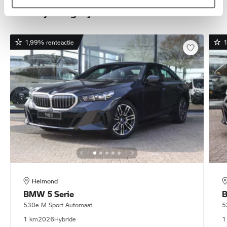
Deze zijn vergelijkbaar
1,99% renteactie
1
Helmond
BMW
5 Serie
530e M Sport Automaat
5
1 km
2026
Hybride
1