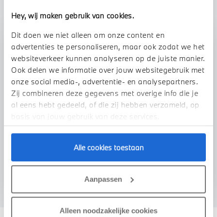
Hey, wij maken gebruik van cookies.
Dit doen we niet alleen om onze content en
Stap 1 van 3
advertenties te personaliseren, maar ook zodat we het
Uw auto inruilen?
websiteverkeer kunnen analyseren op de juiste manier.
Ook delen we informatie over jouw websitegebruik met
onze social media-, advertentie- en analysepartners.
Zij combineren deze gegevens met overige info die je
al eens hebt gedeeld, of die zij hebben verzameld, op
basis van jouw gebruik van deze services.
Alle cookies toestaan
VOORSTEL AANVRAGEN
Aanpassen
Alleen noodzakelijke cookies