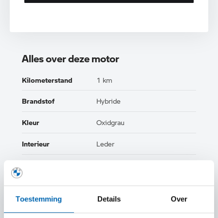
Alles over deze motor
Kilometerstand
1 km
Brandstof
Hybride
Kleur
Oxidgrau
Interieur
Leder
Btw/Marge
BTW
Toestemming
Details
Over
TOON ALLE EIGENSCHAPPEN