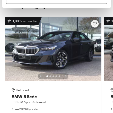
Deze zijn vergelijkbaar
1,99% renteactie
1
Helmond
BMW
5 Serie
530e M Sport Automaat
5
1 km
2026
Hybride
1