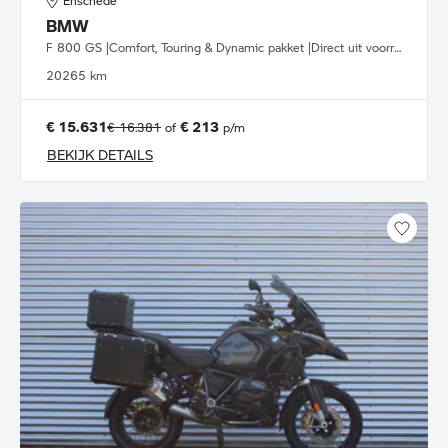
Enschede
BMW
F 800 GS |Comfort, Touring & Dynamic pakket |Direct uit voorraad leverbaar
2026
5 km
€ 15.631
€ 213
€ 16.381
of
p/m
BEKIJK DETAILS