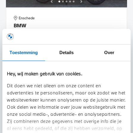
Enschede
BMW
R 1250 GS Adventure |Dealer onderhouden |
2020
56.338 km
39MLRV
Toestemming
Details
Over
€ 18.945
€ 276
of
p/m
BEKIJK DETAILS
Hey, wij maken gebruik van cookies.
Dit doen we niet alleen om onze content en
advertenties te personaliseren, maar ook zodat we het
websiteverkeer kunnen analyseren op de juiste manier.
Ook delen we informatie over jouw websitegebruik met
onze social media-, advertentie- en analysepartners.
Zij combineren deze gegevens met overige info die je
al eens hebt gedeeld, of die zij hebben verzameld, op