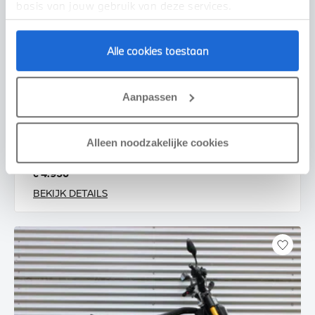
basis van jouw gebruik van deze services.
Alle cookies toestaan
Enschede
Aanpassen
BMW
CE 02 AM |Highline pakket |Service Inclusive
2025
535 km
Alleen noodzakelijke cookies
€ 4.950
BEKIJK DETAILS