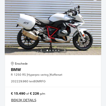
Enschede
BMW
R 1250 RS |Hyperpro vering |Kofferset
2022
29.960 km
80MRFG
€ 15.490
€ 226
of
p/m
BEKIJK DETAILS