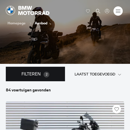
Homepage
Aanbod
FILTEREN
LAATST TOEGEVOEGD
2
84
voertuigen
gevonden