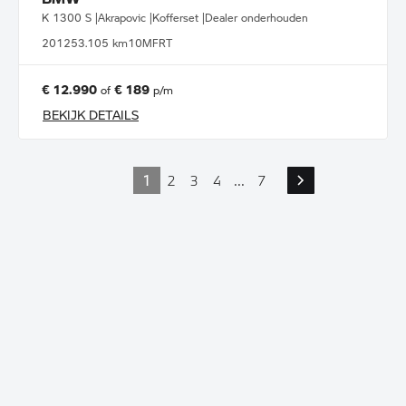
K 1300 S |Akrapovic |Kofferset |Dealer onderhouden
2012
53.105 km
10MFRT
€ 12.990
€ 189
of
p/m
BEKIJK DETAILS
1
2
3
4
...
7