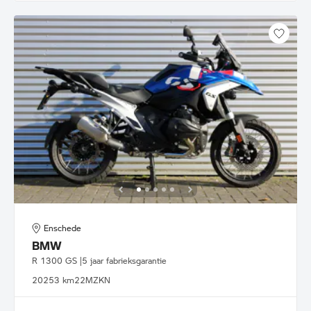
Enschede
BMW
R 1300 GS |5 jaar fabrieksgarantie
2025
3 km
22MZKN