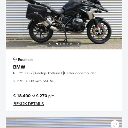
Enschede
BMW
R 1250 GS |3-delige kofferset |Dealer onderhouden
2019
33.093 km
95MTVR
€ 18.490
€ 270
of
p/m
BEKIJK DETAILS