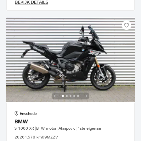
BEKIJK DETAILS
Enschede
BMW
S 1000 XR |BTW motor |Akrapovic |1ste eigenaar
2026
1.578 km
09MZZV