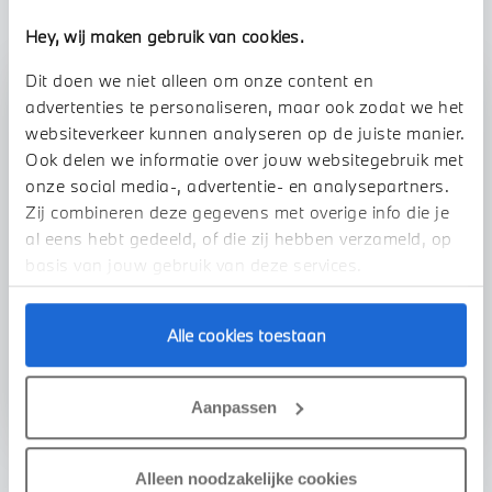
Hey, wij maken gebruik van cookies.
Dit doen we niet alleen om onze content en
Stap 1 van 3
advertenties te personaliseren, maar ook zodat we het
Uw auto inruilen?
websiteverkeer kunnen analyseren op de juiste manier.
Ook delen we informatie over jouw websitegebruik met
onze social media-, advertentie- en analysepartners.
Zij combineren deze gegevens met overige info die je
al eens hebt gedeeld, of die zij hebben verzameld, op
basis van jouw gebruik van deze services.
Alle cookies toestaan
VOORSTEL AANVRAGEN
Aanpassen
Alleen noodzakelijke cookies