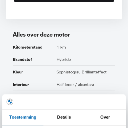
Alles over deze motor
Kilometerstand
1 km
Brandstof
Hybride
Kleur
Sophistograu Brillianteffect
Interieur
Half leder / alcantara
Btw/Marge
BTW
Toestemming
Details
Over
TOON ALLE EIGENSCHAPPEN