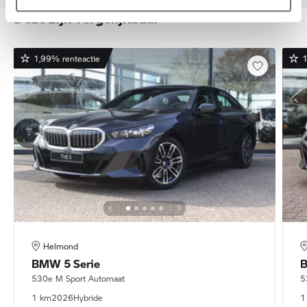
Deze zijn vergelijkbaar
1,99% renteactie
1
Helmond
BMW
5 Serie
530e M Sport Automaat
5
1 km
2026
Hybride
1