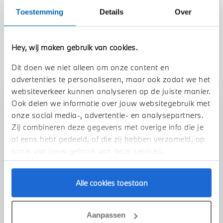
Btw/Marge
BTW
Toestemming
Details
Over
TOON ALLE EIGENSCHAPPEN
Hey, wij maken gebruik van cookies.
Dit doen we niet alleen om onze content en
advertenties te personaliseren, maar ook zodat we het
websiteverkeer kunnen analyseren op de juiste manier.
Ook delen we informatie over jouw websitegebruik met
Stap 1 van 3
onze social media-, advertentie- en analysepartners.
Uw auto inruilen?
Zij combineren deze gegevens met overige info die je
al eens hebt gedeeld, of die zij hebben verzameld, op
basis van jouw gebruik van deze services.
Alle cookies toestaan
Aanpassen
VOORSTEL AANVRAGEN