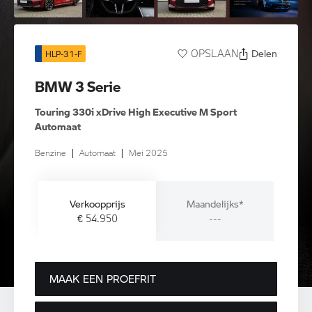
Delen
OPSLAAN
HLP-31-F
BMW 3 Serie
Touring 330i xDrive High Executive M Sport
Automaat
Benzine
|
Automaat
|
Mei 2025
Verkoopprijs
Maandelijks*
€ 54.950
---
MAAK EEN PROEFRIT