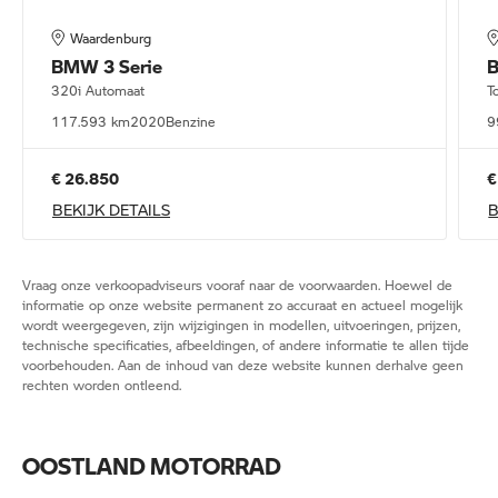
Waardenburg
BMW
3 Serie
320i Automaat
T
117.593 km
2020
Benzine
9
€ 26.850
€
BEKIJK DETAILS
B
Vraag onze verkoopadviseurs vooraf naar de voorwaarden. Hoewel de
informatie op onze website permanent zo accuraat en actueel mogelijk
wordt weergegeven, zijn wijzigingen in modellen, uitvoeringen, prijzen,
technische specificaties, afbeeldingen, of andere informatie te allen tijde
voorbehouden. Aan de inhoud van deze website kunnen derhalve geen
rechten worden ontleend.
OOSTLAND MOTORRAD