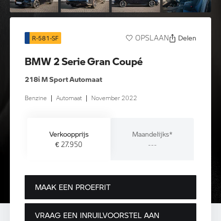
Delen
OPSLAAN
R-581-SF
BMW 2 Serie Gran Coupé
218i M Sport Automaat
Benzine
|
Automaat
|
November 2022
Verkoopprijs
Maandelijks*
€ 27.950
---
MAAK EEN PROEFRIT
VRAAG EEN INRUILVOORSTEL AAN