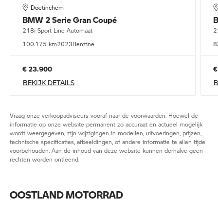
Doetinchem
BMW
2 Serie Gran Coupé
218i Sport Line Automaat
2
100.175 km
2023
Benzine
8
€ 23.900
€
BEKIJK DETAILS
B
Vraag onze verkoopadviseurs vooraf naar de voorwaarden. Hoewel de
informatie op onze website permanent zo accuraat en actueel mogelijk
wordt weergegeven, zijn wijzigingen in modellen, uitvoeringen, prijzen,
technische specificaties, afbeeldingen, of andere informatie te allen tijde
voorbehouden. Aan de inhoud van deze website kunnen derhalve geen
rechten worden ontleend.
OOSTLAND MOTORRAD