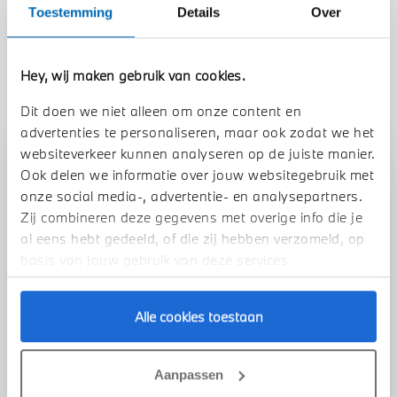
Toestemming
Details
Over
TOON ALLE EIGENSCHAPPEN
Hey, wij maken gebruik van cookies.
Dit doen we niet alleen om onze content en
advertenties te personaliseren, maar ook zodat we het
websiteverkeer kunnen analyseren op de juiste manier.
Stap 1 van 3
Ook delen we informatie over jouw websitegebruik met
onze social media-, advertentie- en analysepartners.
Uw auto inruilen?
Zij combineren deze gegevens met overige info die je
al eens hebt gedeeld, of die zij hebben verzameld, op
basis van jouw gebruik van deze services.
Alle cookies toestaan
VOORSTEL AANVRAGEN
Aanpassen