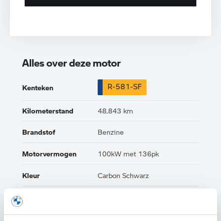
Alles over deze motor
R-581-SF
Kenteken
Kilometerstand
48.843 km
Brandstof
Benzine
Motorvermogen
100kW met 136pk
Kleur
Carbon Schwarz
Interieur
Alcantara
Btw/Marge
BTW