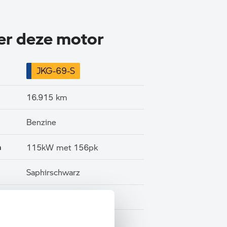
ver deze motor
JKG-69-S
16.915 km
Benzine
n
115kW met 156pk
Saphirschwarz
Half leder / alcantara
BTW