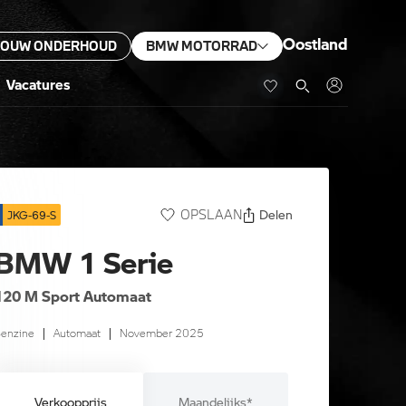
Oostland
JOUW ONDERHOUD
BMW MOTORRAD
Vacatures
Delen
OPSLAAN
JKG-69-S
BMW 1 Serie
120 M Sport Automaat
enzine
|
Automaat
|
November 2025
Verkoopprijs
Maandelijks*