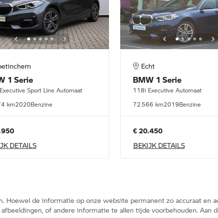
oetinchem
Echt
W
1 Serie
BMW
1 Serie
Executive Sport Line Automaat
118i Executive Automaat
74 km
2020
Benzine
72.566 km
2019
Benzine
.950
€ 20.450
JK DETAILS
BEKIJK DETAILS
n. Hoewel de informatie op onze website permanent zo accuraat en ac
s, afbeeldingen, of andere informatie te allen tijde voorbehouden. Aa