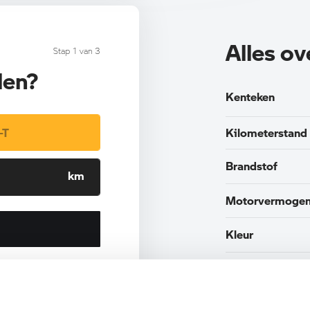
Alles o
Stap 1 van 3
len?
Kenteken
Kilometerstand
Brandstof
Motorvermoge
Kleur
Interieur
Btw/Marge