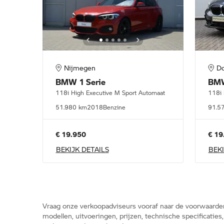
Nijmegen
D
BMW
1 Serie
BM
118i High Executive M Sport Automaat
118i 
51.980 km
2018
Benzine
91.5
€ 19.950
€ 19
BEKIJK DETAILS
BEKI
Vraag onze verkoopadviseurs vooraf naar de voorwaarde
modellen, uitvoeringen, prijzen, technische specificatie