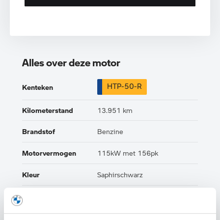
Alles over deze motor
HTP-50-R
Kenteken
Kilometerstand
13.951 km
Brandstof
Benzine
Motorvermogen
115kW met 156pk
Kleur
Saphirschwarz
Interieur
Half leder / alcantara
Btw/Marge
BTW