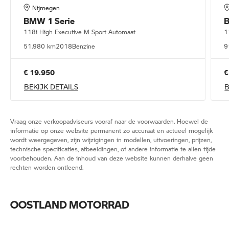
Nijmegen
BMW
1 Serie
118i High Executive M Sport Automaat
1
51.980 km
2018
Benzine
9
€ 19.950
€
BEKIJK DETAILS
B
Vraag onze verkoopadviseurs vooraf naar de voorwaarden. Hoewel de
informatie op onze website permanent zo accuraat en actueel mogelijk
wordt weergegeven, zijn wijzigingen in modellen, uitvoeringen, prijzen,
technische specificaties, afbeeldingen, of andere informatie te allen tijde
voorbehouden. Aan de inhoud van deze website kunnen derhalve geen
rechten worden ontleend.
OOSTLAND MOTORRAD