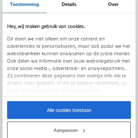
Toestemming
Details
Over
TOON ALLE EIGENSCHAPPEN
Hey, wij maken gebruik van cookies.
Dit doen we niet alleen om onze content en
advertenties te personaliseren, maar ook zodat we het
websiteverkeer kunnen analyseren op de juiste manier.
Stap 1 van 3
Ook delen we informatie over jouw websitegebruik met
onze social media-, advertentie- en analysepartners.
Uw auto inruilen?
Zij combineren deze gegevens met overige info die je
al eens hebt gedeeld, of die zij hebben verzameld, op
basis van jouw gebruik van deze services.
Alle cookies toestaan
VOORSTEL AANVRAGEN
Aanpassen