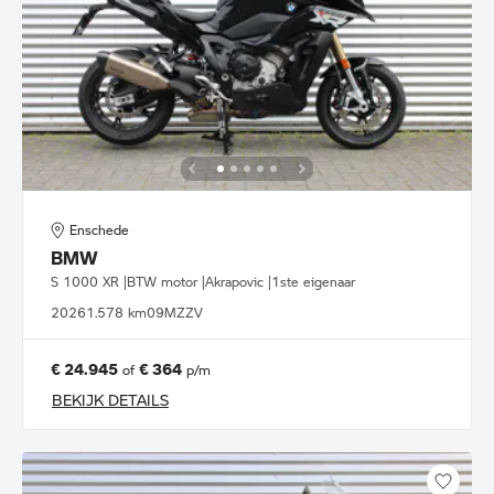
Enschede
BMW
S 1000 XR |BTW motor |Akrapovic |1ste eigenaar
2026
1.578 km
09MZZV
€ 24.945
€ 364
of
p/m
BEKIJK DETAILS