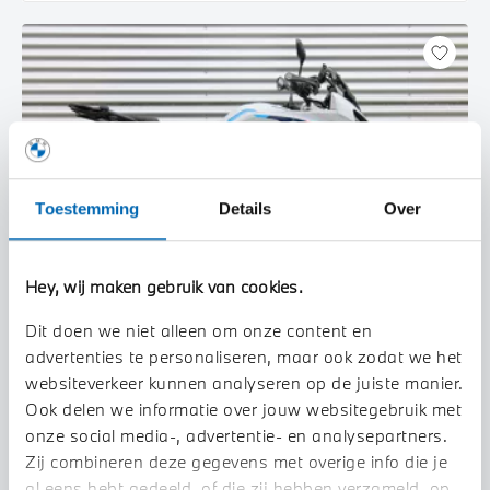
Toestemming
Details
Over
Hey, wij maken gebruik van cookies.
Dit doen we niet alleen om onze content en
advertenties te personaliseren, maar ook zodat we het
Enschede
websiteverkeer kunnen analyseren op de juiste manier.
BMW
Ook delen we informatie over jouw websitegebruik met
S 1000 XR |M Pakket |Touring & Dynamic pakket
onze social media-, advertentie- en analysepartners.
2026
1 km
Zij combineren deze gegevens met overige info die je
al eens hebt gedeeld, of die zij hebben verzameld, op