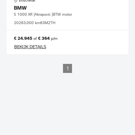
Enschede
BMW
S 1000 XR |Akrapovic |BTW motor
2026
3.000 km
63MZTH
€ 24.945
€ 364
of
p/m
BEKIJK DETAILS
1