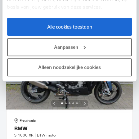
€ 30.189
€ 393
of
p/m
basis van jouw gebruik van deze services.
BEKIJK DETAILS
Alle cookies toestaan
Aanpassen
Alleen noodzakelijke cookies
Enschede
BMW
S 1000 XR | BTW motor