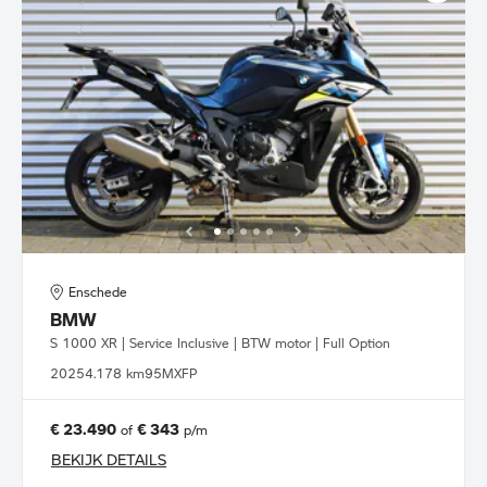
Enschede
BMW
S 1000 XR | Service Inclusive | BTW motor | Full Option
2025
4.178 km
95MXFP
€ 23.490
€ 343
of
p/m
BEKIJK DETAILS