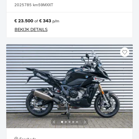
2025
785 km
59MXXT
€ 23.500
€ 343
of
p/m
BEKIJK DETAILS