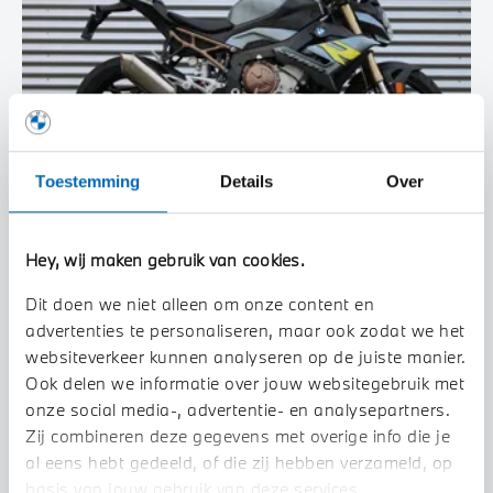
Toestemming
Details
Over
Enschede
BMW
Hey, wij maken gebruik van cookies.
S 1000 R | BTW motor | Service inclusive | Comfort & Dynamic pakket
Dit doen we niet alleen om onze content en
2025
4.332 km
34MXGF
advertenties te personaliseren, maar ook zodat we het
websiteverkeer kunnen analyseren op de juiste manier.
€ 18.490
€ 270
of
p/m
Ook delen we informatie over jouw websitegebruik met
BEKIJK DETAILS
onze social media-, advertentie- en analysepartners.
Zij combineren deze gegevens met overige info die je
al eens hebt gedeeld, of die zij hebben verzameld, op
1
basis van jouw gebruik van deze services.