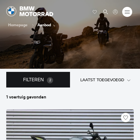
Homepage
Aanbod
FILTEREN
LAATST TOEGEVOEGD
2
1
voertuig
gevonden