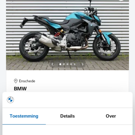
Enschede
BMW
F 900 R |Dynamic pakket |Schakelassistent Pro |BTW Motor
2026
501 km
70MZTK
Toestemming
Details
Over
€ 10.445
€ 152
of
p/m
BEKIJK DETAILS