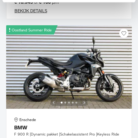
€ 10.945
€ 160
of
p/m
BEKIJK DETAILS
Oostland Summer Ride
Enschede
BMW
F 900 R |Dynamic pakket |Schakelassistent Pro |Keyless Ride