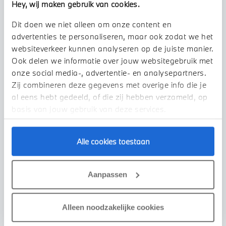
Hey, wij maken gebruik van cookies.
Dit doen we niet alleen om onze content en
advertenties te personaliseren, maar ook zodat we het
websiteverkeer kunnen analyseren op de juiste manier.
Ook delen we informatie over jouw websitegebruik met
onze social media-, advertentie- en analysepartners.
Zij combineren deze gegevens met overige info die je
al eens hebt gedeeld, of die zij hebben verzameld, op
basis van jouw gebruik van deze services.
Alle cookies toestaan
Enschede
Aanpassen
BMW
F 900 R | Sport | Comfort & Dynamic pakket
2023
12.001 km
79MTLX
Alleen noodzakelijke cookies