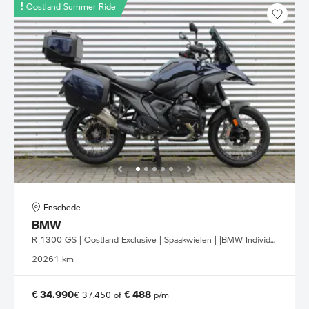
Oostland Summer Ride
Enschede
BMW
R 1300 GS | Oostland Exclusive | Spaakwielen | |BMW Individual Tansanit metallic
2026
1 km
€ 34.990
€ 488
€ 37.450
of
p/m