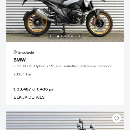
Enschede
BMW
R 1300 GS |Option 719 |Alle pakketten |Adaptieve rijhoogte hulp
2026
1 km
€ 33.487
€ 436
of
p/m
BEKIJK DETAILS