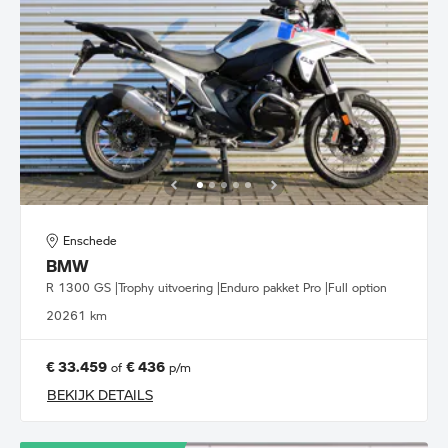
Enschede
BMW
R 1300 GS |Trophy uitvoering |Enduro pakket Pro |Full option
2026
1 km
€ 33.459
€ 436
of
p/m
BEKIJK DETAILS