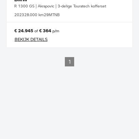
R 1300 GS | Akrapovic | 3-delige Touratech kofferset
2023
28.000 km
29MTNB
€ 24.945
€ 364
of
p/m
BEKIJK DETAILS
1