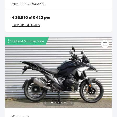
2026
501 km
94MZZD
€ 28.990
€ 423
of
p/m
BEKIJK DETAILS
Oostland Summer Ride