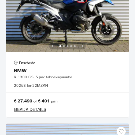
Enschede
BMW
R 1300 GS |5 jaar fabrieksgarantie
2025
3 km
22MZKN
€ 27.490
€ 401
of
p/m
BEKIJK DETAILS