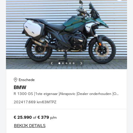
Enschede
BMW
R 1300 GS |1ste eigenaar |Akrapovic |Dealer onderhouden |Option 719
2024
17.669 km
63MTPZ
€ 25.990
€ 379
of
p/m
BEKIJK DETAILS