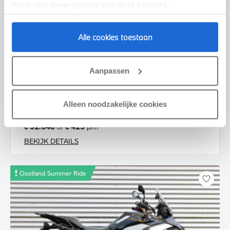
basis van jouw gebruik van deze services.
Alle cookies toestaan
Enschede
Aanpassen
BMW
R 1300 GS |Enduro Pakket Pro |Alle opties
2026
5 km
Alleen noodzakelijke cookies
€ 32.640
€ 425
of
p/m
BEKIJK DETAILS
Oostland Summer Ride