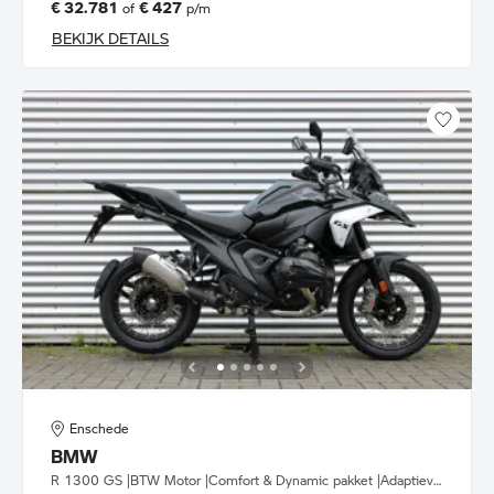
€ 32.781
€ 427
of
p/m
BEKIJK DETAILS
Enschede
BMW
R 1300 GS |BTW Motor |Comfort & Dynamic pakket |Adaptieve rijhoogtehulp