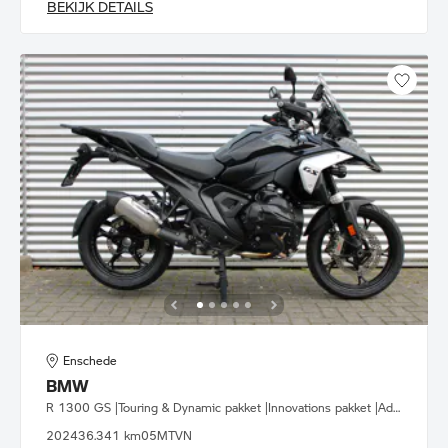
BEKIJK DETAILS
Enschede
BMW
R 1300 GS |Touring & Dynamic pakket |Innovations pakket |Adaptieve rijhoogte hulp
2024
36.341 km
05MTVN