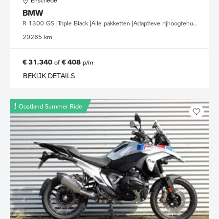
Enschede
BMW
R 1300 GS |Triple Black |Alle pakketten |Adaptieve rijhoogtehulp
2026
5 km
€ 31.340
€ 408
of
p/m
BEKIJK DETAILS
Oostland Summer Ride