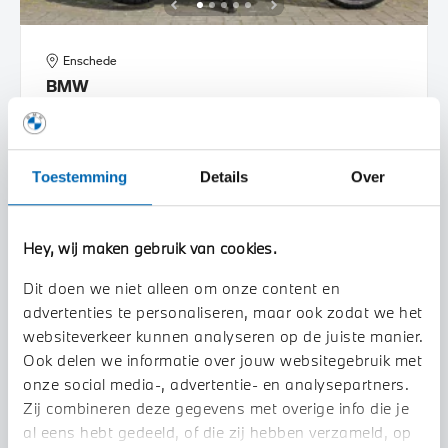
Enschede
BMW
R 1300 GS |Trophy |Alle pakketten |ASA |Zwarte spaakwielen |Adaptieve rijhoogte hulp
2026
Toestemming
Details
Over
€ 33.193
€ 432
of
p/m
BEKIJK DETAILS
Hey, wij maken gebruik van cookies.
Oostland Summer Ride
Dit doen we niet alleen om onze content en
advertenties te personaliseren, maar ook zodat we het
websiteverkeer kunnen analyseren op de juiste manier.
Ook delen we informatie over jouw websitegebruik met
onze social media-, advertentie- en analysepartners.
Zij combineren deze gegevens met overige info die je
al eens hebt gedeeld, of die zij hebben verzameld, op