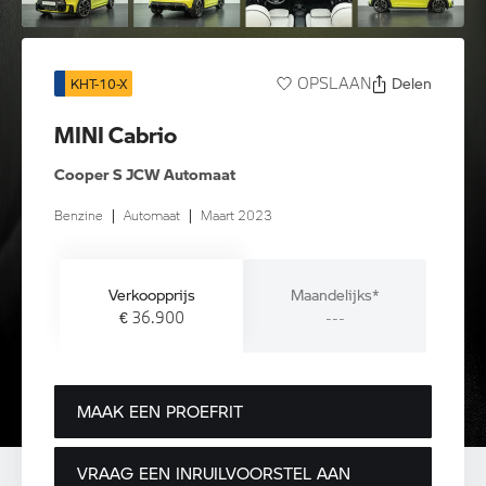
Delen
OPSLAAN
KHT-10-X
MINI Cabrio
Cooper S JCW Automaat
Benzine
|
Automaat
|
Maart 2023
Verkoopprijs
Maandelijks*
€ 36.900
---
MAAK EEN PROEFRIT
VRAAG EEN INRUILVOORSTEL AAN