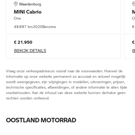
Waardenburg
MINI
Cabrio
M
One
O
49.697 km
2020
Benzine
6
€ 21.950
€
BEKIJK DETAILS
B
Vraag onze verkoopadviseurs vooraf naar de voorwaarden. Hoewel de
informatie op onze website permanent zo accuraat en actueel mogelijk
wordt weergegeven, zijn wijzigingen in modellen, uitvoeringen, prijzen,
technische specificaties, afbeeldingen, of andere informatie te allen tijde
voorbehouden. Aan de inhoud van deze website kunnen derhalve geen
rechten worden ontleend.
OOSTLAND MOTORRAD