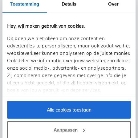
Toestemming
Details
Over
TOON ALLE EIGENSCHAPPEN
Hey, wij maken gebruik van cookies.
Dit doen we niet alleen om onze content en
advertenties te personaliseren, maar ook zodat we het
websiteverkeer kunnen analyseren op de juiste manier.
Stap 1 van 3
Ook delen we informatie over jouw websitegebruik met
onze social media-, advertentie- en analysepartners.
Uw auto inruilen?
Zij combineren deze gegevens met overige info die je
al eens hebt gedeeld, of die zij hebben verzameld, op
basis van jouw gebruik van deze services.
Alle cookies toestaan
VOORSTEL AANVRAGEN
Aanpassen