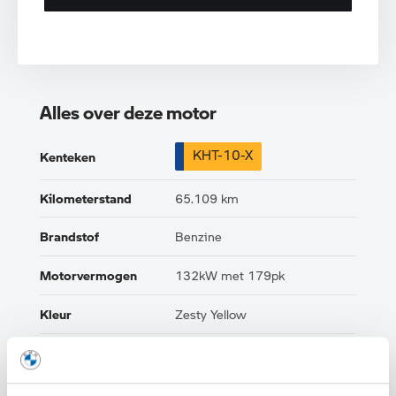
Alles over deze motor
KHT-10-X
Kenteken
Kilometerstand
65.109 km
Brandstof
Benzine
Motorvermogen
132kW met 179pk
Kleur
Zesty Yellow
Interieur
Leder
Btw/Marge
BTW