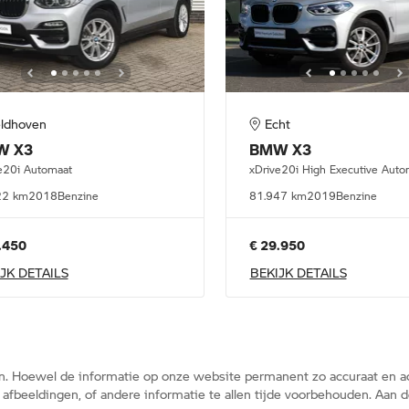
ldhoven
Echt
W
X3
BMW
X3
e20i Automaat
xDrive20i High Executive Auto
22 km
2018
Benzine
81.947 km
2019
Benzine
.450
€ 29.950
JK DETAILS
BEKIJK DETAILS
n. Hoewel de informatie op onze website permanent zo accuraat en ac
s, afbeeldingen, of andere informatie te allen tijde voorbehouden. Aa