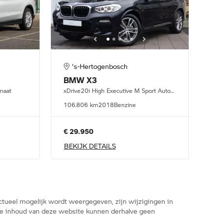
's-Hertogenbosch
BMW
X3
maat
xDrive20i High Executive M Sport Automaat
106.806 km
2018
Benzine
€ 29.950
BEKIJK DETAILS
tueel mogelijk wordt weergegeven, zijn wijzigingen in
n de inhoud van deze website kunnen derhalve geen