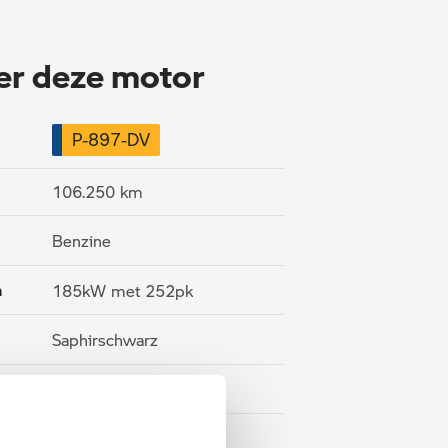
ver deze motor
P-897-DV
106.250 km
Benzine
n
185kW met 252pk
Saphirschwarz
Leder
Marge