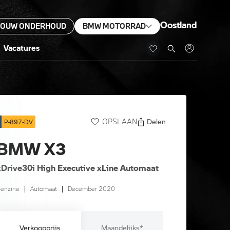
Oostland
JOUW ONDERHOUD
BMW MOTORRAD
Vacatures
Delen
OPSLAAN
P-897-DV
BMW X3
xDrive30i High Executive xLine Automaat
enzine
|
Automaat
|
December 2020
Verkoopprijs
Maandelijks*