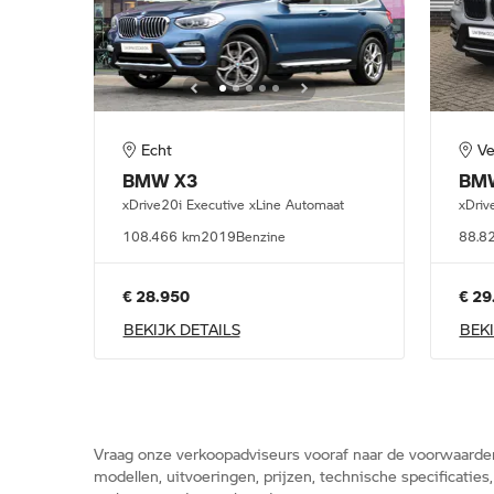
Echt
Ve
BMW
X3
BM
xDrive20i Executive xLine Automaat
xDriv
108.466 km
2019
Benzine
88.8
€ 28.950
€ 29
BEKIJK DETAILS
BEKI
Vraag onze verkoopadviseurs vooraf naar de voorwaarde
modellen, uitvoeringen, prijzen, technische specificatie