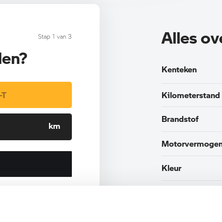
Alles o
Stap 1 van 3
len?
Kenteken
Kilometerstand
Brandstof
Motorvermoge
Kleur
Interieur
Btw/Marge