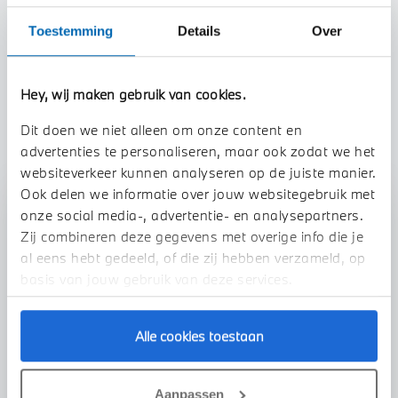
Toestemming
Details
Over
Btw/Marge
BTW
Hey, wij maken gebruik van cookies.
TOON ALLE EIGENSCHAPPEN
Dit doen we niet alleen om onze content en
advertenties te personaliseren, maar ook zodat we het
websiteverkeer kunnen analyseren op de juiste manier.
Ook delen we informatie over jouw websitegebruik met
Stap 1 van 3
onze social media-, advertentie- en analysepartners.
Zij combineren deze gegevens met overige info die je
Uw auto inruilen?
al eens hebt gedeeld, of die zij hebben verzameld, op
basis van jouw gebruik van deze services.
Alle cookies toestaan
Aanpassen