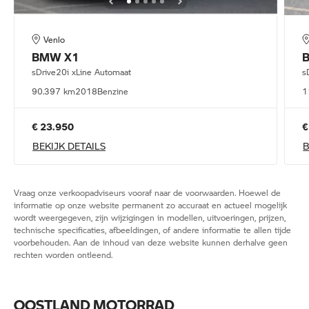
Venlo
BMW
X1
sDrive20i xLine Automaat
s
90.397 km
2018
Benzine
1
€ 23.950
€
BEKIJK DETAILS
B
Vraag onze verkoopadviseurs vooraf naar de voorwaarden. Hoewel de
informatie op onze website permanent zo accuraat en actueel mogelijk
wordt weergegeven, zijn wijzigingen in modellen, uitvoeringen, prijzen,
technische specificaties, afbeeldingen, of andere informatie te allen tijde
voorbehouden. Aan de inhoud van deze website kunnen derhalve geen
rechten worden ontleend.
OOSTLAND MOTORRAD