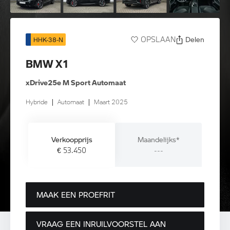
Delen
OPSLAAN
HHK-38-N
BMW X1
xDrive25e M Sport Automaat
Hybride
|
Automaat
|
Maart 2025
Verkoopprijs
Maandelijks*
€ 53.450
---
MAAK EEN PROEFRIT
VRAAG EEN INRUILVOORSTEL AAN