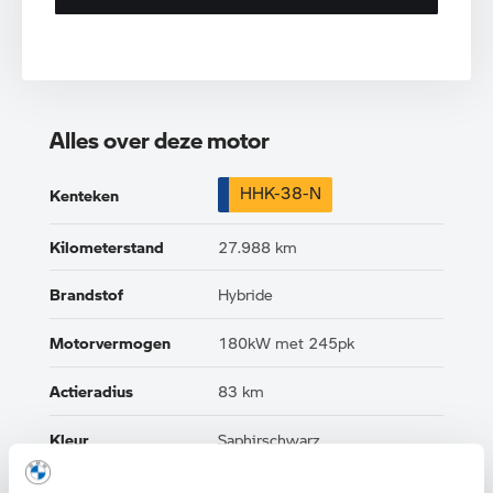
Alles over deze motor
HHK-38-N
Kenteken
Kilometerstand
27.988 km
Brandstof
Hybride
Motorvermogen
180kW met 245pk
Actieradius
83 km
Kleur
Saphirschwarz
Interieur
Half leder / alcantara