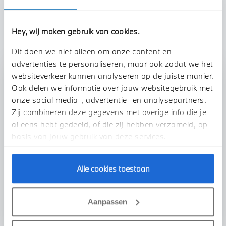
TOON ALLE EIGENSCHAPPEN
Hey, wij maken gebruik van cookies.
Dit doen we niet alleen om onze content en
advertenties te personaliseren, maar ook zodat we het
websiteverkeer kunnen analyseren op de juiste manier.
Stap 1 van 3
Ook delen we informatie over jouw websitegebruik met
Uw auto inruilen?
onze social media-, advertentie- en analysepartners.
Zij combineren deze gegevens met overige info die je
al eens hebt gedeeld, of die zij hebben verzameld, op
basis van jouw gebruik van deze services.
Alle cookies toestaan
VOORSTEL AANVRAGEN
Aanpassen