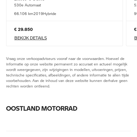
530e Automaat
5
66.106 km
2019
Hybride
9
€ 29.850
€
BEKIJK DETAILS
B
Vraag onze verkoopadviseurs vooraf naar de voorwaarden. Hoewel de
informatie op onze website permanent zo accuraat en actueel mogelijk
wordt weergegeven, zijn wijzigingen in modellen, uitvoeringen, prijzen,
technische specificaties, afbeeldingen, of andere informatie te allen tijde
voorbehouden. Aan de inhoud van deze website kunnen derhalve geen
rechten worden ontleend.
OOSTLAND MOTORRAD