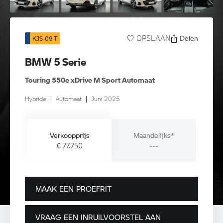
Delen
OPSLAAN
KJS-09-T
BMW 5 Serie
Touring 550e xDrive M Sport Automaat
Hybride
|
Automaat
|
Juni 2025
Verkoopprijs
Maandelijks*
€ 77.750
---
MAAK EEN PROEFRIT
VRAAG EEN INRUILVOORSTEL AAN