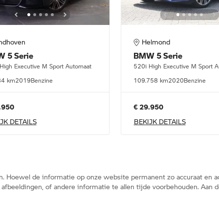
indhoven
Helmond
W
5 Serie
BMW
5 Serie
High Executive M Sport Automaat
520i High Executive M Sport 
84 km
2019
Benzine
109.758 km
2020
Benzine
.950
€ 29.950
JK DETAILS
BEKIJK DETAILS
n. Hoewel de informatie op onze website permanent zo accuraat en ac
s, afbeeldingen, of andere informatie te allen tijde voorbehouden. Aa