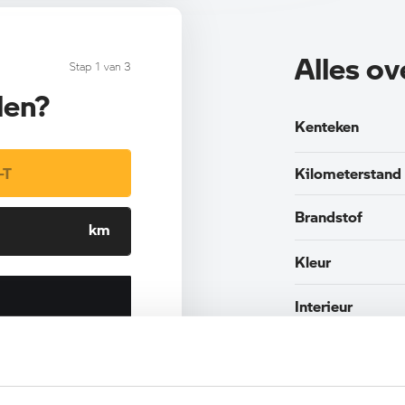
Alles o
Stap 1 van 3
len?
Kenteken
Kilometerstand
Brandstof
Kleur
Interieur
Btw/Marge