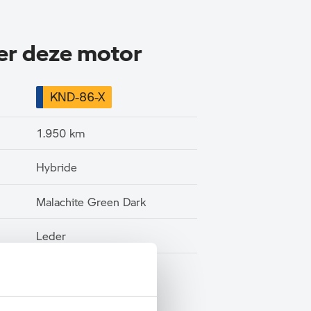
ver deze motor
KND-86-X
1.950 km
Hybride
Malachite Green Dark
Leder
BTW