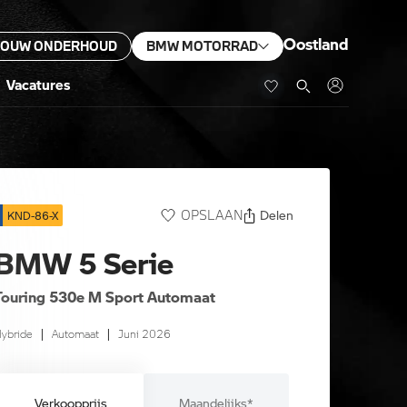
Oostland
JOUW ONDERHOUD
BMW MOTORRAD
Vacatures
Delen
OPSLAAN
KND-86-X
BMW 5 Serie
Touring 530e M Sport Automaat
ybride
|
Automaat
|
Juni 2026
Verkoopprijs
Maandelijks*