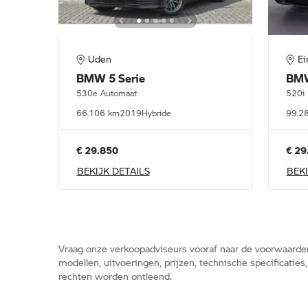
Uden
E
BMW
5 Serie
BM
530e Automaat
520i 
66.106 km
2019
Hybride
99.2
€ 29.850
€ 29
BEKIJK DETAILS
BEKI
Vraag onze verkoopadviseurs vooraf naar de voorwaarde
modellen, uitvoeringen, prijzen, technische specificatie
rechten worden ontleend.