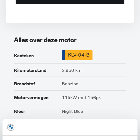
Alles over deze motor
KLV-04-B
Kenteken
Kilometerstand
2.950 km
Brandstof
Benzine
Motorvermogen
115kW met 156pk
Kleur
Night Blue
Interieur
Half leder / alcantara
Btw/Marge
BTW