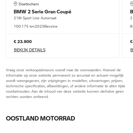
Doetinchem
BMW
2 Serie Gran Coupé
218i Sport Line Automaat
2
100.175 km
2023
Benzine
8
€ 23.900
€
BEKIJK DETAILS
B
Vraag onze verkoopadviseurs vooraf naar de voorwaarden. Hoewel de
informatie op onze website permanent zo accuraat en actueel mogelijk
wordt weergegeven, zijn wijzigingen in modellen, uitvoeringen, prijzen,
technische specificaties, afbeeldingen, of andere informatie te allen tijde
voorbehouden. Aan de inhoud van deze website kunnen derhalve geen
rechten worden ontleend.
OOSTLAND MOTORRAD