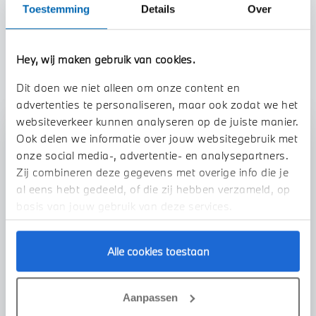
Toestemming
Details
Over
TOON ALLE EIGENSCHAPPEN
Hey, wij maken gebruik van cookies.
Dit doen we niet alleen om onze content en
advertenties te personaliseren, maar ook zodat we het
websiteverkeer kunnen analyseren op de juiste manier.
Stap 1 van 3
Ook delen we informatie over jouw websitegebruik met
onze social media-, advertentie- en analysepartners.
Uw auto inruilen?
Zij combineren deze gegevens met overige info die je
al eens hebt gedeeld, of die zij hebben verzameld, op
basis van jouw gebruik van deze services.
Alle cookies toestaan
VOORSTEL AANVRAGEN
Aanpassen