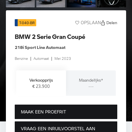
Delen
OPSLAAN
T-040-BR
BMW 2 Serie Gran Coupé
218i Sport Line Automaat
Benzine
|
Automaat
|
Mei 2023
Verkoopprijs
Maandelijks*
€ 23.900
---
MAAK EEN PROEFRIT
VRAAG EEN INRUILVOORSTEL AAN