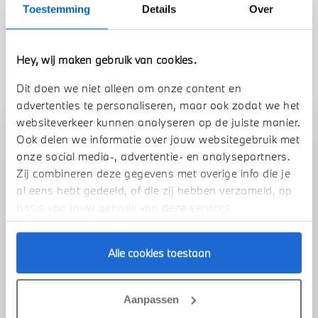
Toestemming
Details
Over
TOON ALLE EIGENSCHAPPEN
Hey, wij maken gebruik van cookies.
Dit doen we niet alleen om onze content en
advertenties te personaliseren, maar ook zodat we het
websiteverkeer kunnen analyseren op de juiste manier.
Stap 1 van 3
Ook delen we informatie over jouw websitegebruik met
onze social media-, advertentie- en analysepartners.
Uw auto inruilen?
Zij combineren deze gegevens met overige info die je
al eens hebt gedeeld, of die zij hebben verzameld, op
basis van jouw gebruik van deze services.
Alle cookies toestaan
VOORSTEL AANVRAGEN
Aanpassen