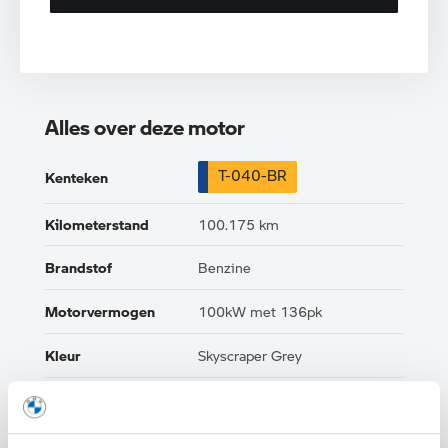
Alles over deze motor
T-040-BR
Kenteken
Kilometerstand
100.175 km
Brandstof
Benzine
Motorvermogen
100kW met 136pk
Kleur
Skyscraper Grey
Interieur
Leder
Btw/Marge
BTW