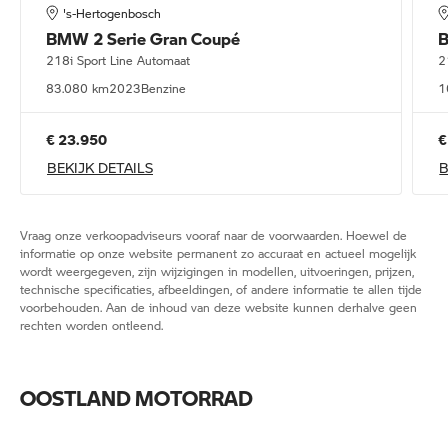
's-Hertogenbosch
BMW
2 Serie Gran Coupé
218i Sport Line Automaat
2
83.080 km
2023
Benzine
1
€ 23.950
€
BEKIJK DETAILS
B
Vraag onze verkoopadviseurs vooraf naar de voorwaarden. Hoewel de
informatie op onze website permanent zo accuraat en actueel mogelijk
wordt weergegeven, zijn wijzigingen in modellen, uitvoeringen, prijzen,
technische specificaties, afbeeldingen, of andere informatie te allen tijde
voorbehouden. Aan de inhoud van deze website kunnen derhalve geen
rechten worden ontleend.
OOSTLAND MOTORRAD