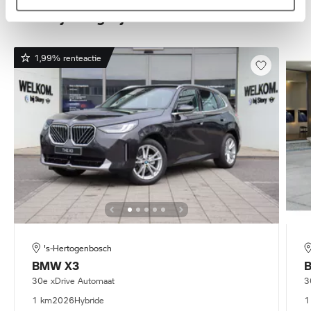
Deze zijn vergelijkbaar
1,99% renteactie
's-Hertogenbosch
BMW
X3
30e xDrive Automaat
3
1 km
2026
Hybride
1