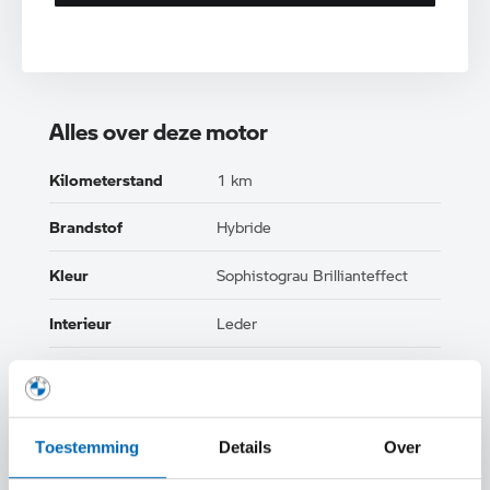
Alles over deze motor
Kilometerstand
1 km
Brandstof
Hybride
Kleur
Sophistograu Brillianteffect
Interieur
Leder
Btw/Marge
BTW
Toestemming
Details
Over
TOON ALLE EIGENSCHAPPEN