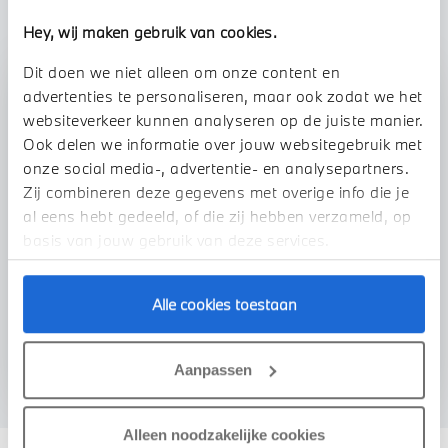
Hey, wij maken gebruik van cookies.
Dit doen we niet alleen om onze content en
Stap 1 van 3
advertenties te personaliseren, maar ook zodat we het
Uw auto inruilen?
websiteverkeer kunnen analyseren op de juiste manier.
Ook delen we informatie over jouw websitegebruik met
onze social media-, advertentie- en analysepartners.
Zij combineren deze gegevens met overige info die je
al eens hebt gedeeld, of die zij hebben verzameld, op
basis van jouw gebruik van deze services.
Alle cookies toestaan
VOORSTEL AANVRAGEN
Aanpassen
Alleen noodzakelijke cookies