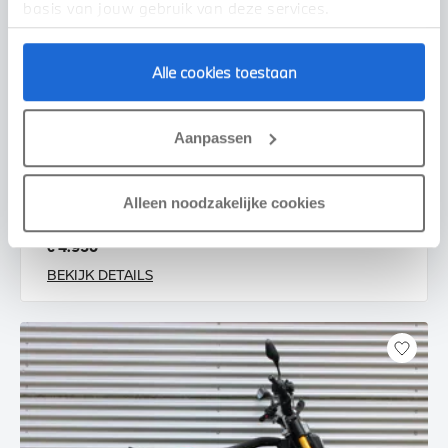
basis van jouw gebruik van deze services.
Alle cookies toestaan
Enschede
Aanpassen
BMW
CE 02 AM |Highline pakket |Service Inclusive
2025
535 km
Alleen noodzakelijke cookies
€ 4.950
BEKIJK DETAILS