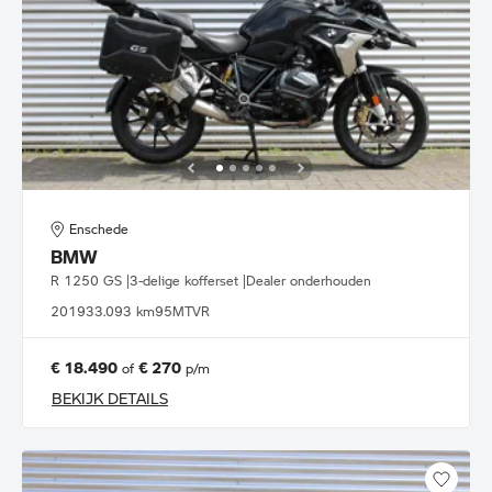
Enschede
BMW
R 1250 GS |3-delige kofferset |Dealer onderhouden
2019
33.093 km
95MTVR
€ 18.490
€ 270
of
p/m
BEKIJK DETAILS