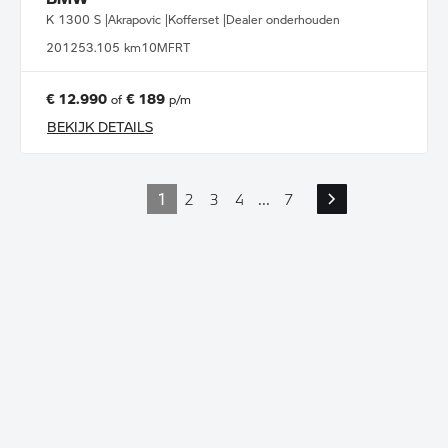
K 1300 S |Akrapovic |Kofferset |Dealer onderhouden
2012
53.105 km
10MFRT
€ 12.990
€ 189
of
p/m
BEKIJK DETAILS
1
2
3
4
...
7