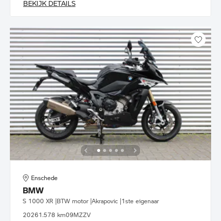
BEKIJK DETAILS
Enschede
BMW
S 1000 XR |BTW motor |Akrapovic |1ste eigenaar
2026
1.578 km
09MZZV