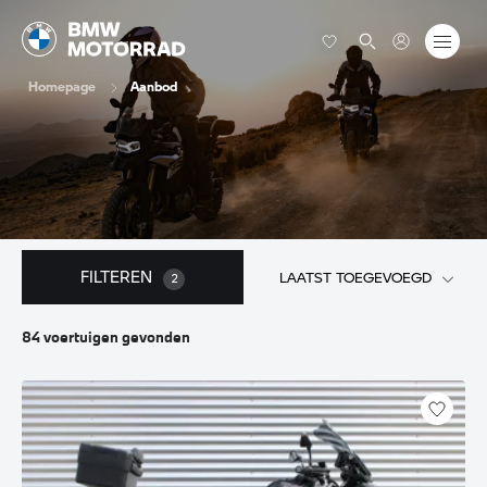
Homepage
Aanbod
FILTEREN
LAATST TOEGEVOEGD
2
84
voertuigen
gevonden