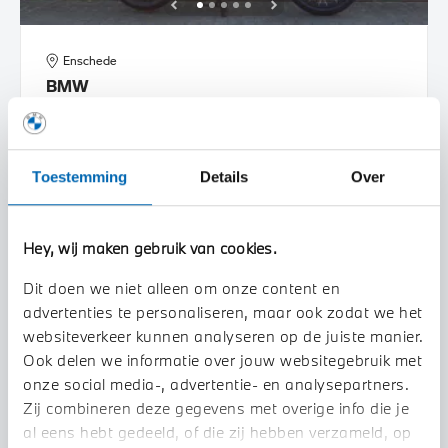
Enschede
BMW
R 1250 GS Adventure |Dealer onderhouden |
2020
56.338 km
39MLRV
Toestemming
Details
Over
€ 18.945
€ 276
of
p/m
BEKIJK DETAILS
Hey, wij maken gebruik van cookies.
Dit doen we niet alleen om onze content en
advertenties te personaliseren, maar ook zodat we het
websiteverkeer kunnen analyseren op de juiste manier.
Ook delen we informatie over jouw websitegebruik met
onze social media-, advertentie- en analysepartners.
Zij combineren deze gegevens met overige info die je
al eens hebt gedeeld, of die zij hebben verzameld, op