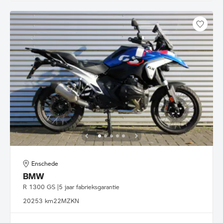
Enschede
BMW
R 1300 GS |5 jaar fabrieksgarantie
2025
3 km
22MZKN