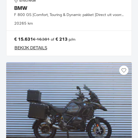
Enschede
BMW
F 800 GS |Comfort, Touring & Dynamic pakket |Direct uit voorraad leverbaar
2026
5 km
€ 15.631
€ 213
€ 16.381
of
p/m
BEKIJK DETAILS