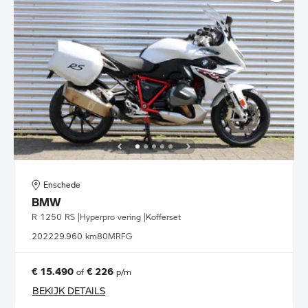
Enschede
BMW
R 1250 RS |Hyperpro vering |Kofferset
2022
29.960 km
80MRFG
€ 15.490
€ 226
of
p/m
BEKIJK DETAILS