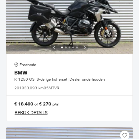
Enschede
BMW
R 1250 GS |3-delige kofferset |Dealer onderhouden
2019
33.093 km
95MTVR
€ 18.490
€ 270
of
p/m
BEKIJK DETAILS