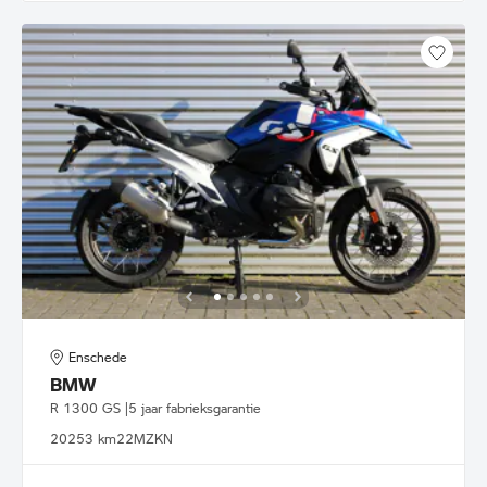
Enschede
BMW
R 1300 GS |5 jaar fabrieksgarantie
2025
3 km
22MZKN