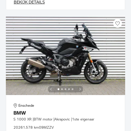
BEKIJK DETAILS
Enschede
BMW
S 1000 XR |BTW motor |Akrapovic |1ste eigenaar
2026
1.578 km
09MZZV