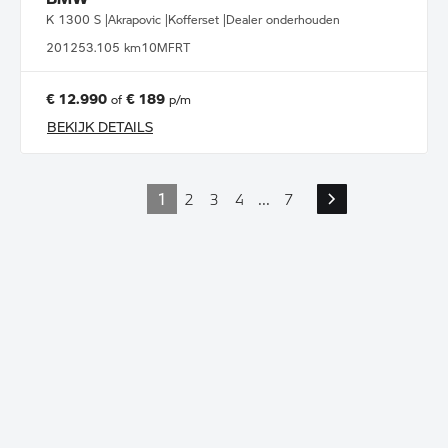
K 1300 S |Akrapovic |Kofferset |Dealer onderhouden
2012
53.105 km
10MFRT
€ 12.990
€ 189
of
p/m
BEKIJK DETAILS
1
2
3
4
...
7