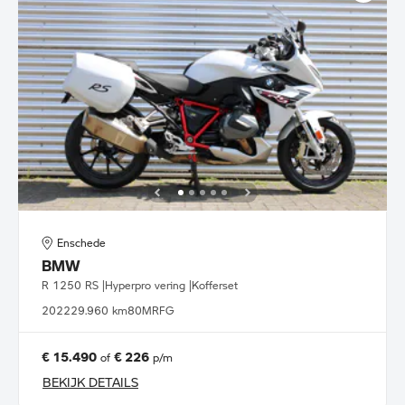
Enschede
BMW
R 1250 RS |Hyperpro vering |Kofferset
2022
29.960 km
80MRFG
€ 15.490
€ 226
of
p/m
BEKIJK DETAILS