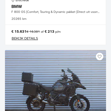
Enschede
BMW
F 800 GS |Comfort, Touring & Dynamic pakket |Direct uit voorraad leverbaar
2026
5 km
€ 15.631
€ 213
€ 16.381
of
p/m
BEKIJK DETAILS