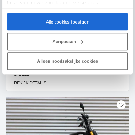
basis van jouw gebruik van deze services.
Alle cookies toestaan
Enschede
Aanpassen
BMW
CE 02 AM |Highline pakket |Service Inclusive
2025
535 km
Alleen noodzakelijke cookies
€ 4.950
BEKIJK DETAILS