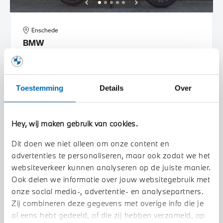
Enschede
BMW
R 1250 GS Adventure |Dealer onderhouden |
2020
56.338 km
39MLRV
Toestemming
Details
Over
€ 18.945
€ 276
of
p/m
BEKIJK DETAILS
Hey, wij maken gebruik van cookies.
Dit doen we niet alleen om onze content en
advertenties te personaliseren, maar ook zodat we het
websiteverkeer kunnen analyseren op de juiste manier.
Ook delen we informatie over jouw websitegebruik met
onze social media-, advertentie- en analysepartners.
Zij combineren deze gegevens met overige info die je
al eens hebt gedeeld, of die zij hebben verzameld, op