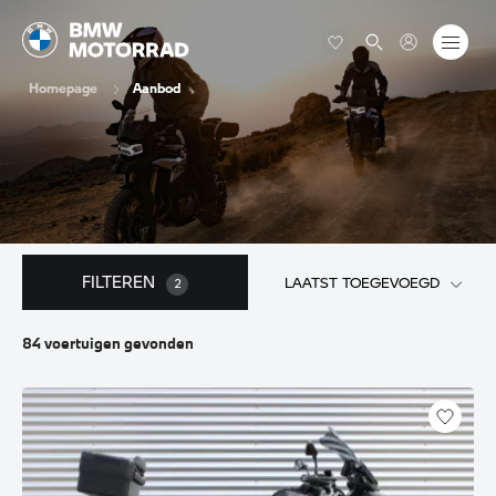
Homepage
Aanbod
FILTEREN
LAATST TOEGEVOEGD
2
84
voertuigen
gevonden