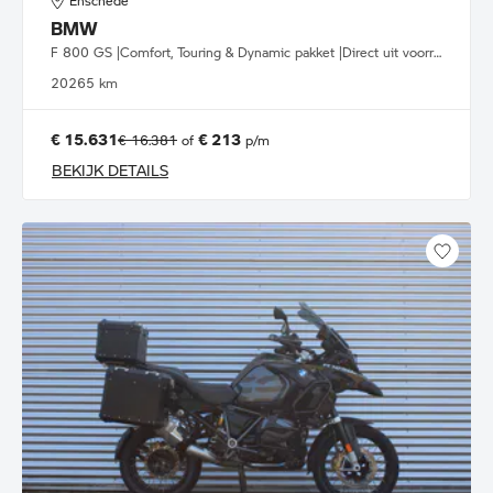
Enschede
BMW
F 800 GS |Comfort, Touring & Dynamic pakket |Direct uit voorraad leverbaar
2026
5 km
€ 15.631
€ 213
€ 16.381
of
p/m
BEKIJK DETAILS