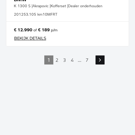
K 1300 S |Akrapovic |Kofferset |Dealer onderhouden
2012
53.105 km
10MFRT
€ 12.990
€ 189
of
p/m
BEKIJK DETAILS
1
2
3
4
...
7