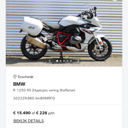
Enschede
BMW
R 1250 RS |Hyperpro vering |Kofferset
2022
29.960 km
80MRFG
€ 15.490
€ 226
of
p/m
BEKIJK DETAILS