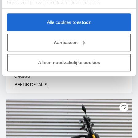
basis van jouw gebruik van deze services.
Alle cookies toestaan
Enschede
Aanpassen
BMW
CE 02 AM |Highline pakket |Service Inclusive
2025
535 km
Alleen noodzakelijke cookies
€ 4.950
BEKIJK DETAILS