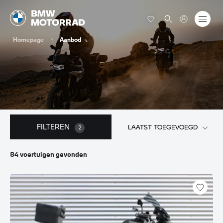
Homepage
Aanbod
FILTEREN
LAATST TOEGEVOEGD
2
84
voertuigen
gevonden