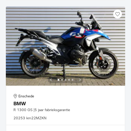
Enschede
BMW
R 1300 GS |5 jaar fabrieksgarantie
2025
3 km
22MZKN