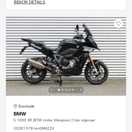
BEKIJK DETAILS
Enschede
BMW
S 1000 XR |BTW motor |Akrapovic |1ste eigenaar
2026
1.578 km
09MZZV