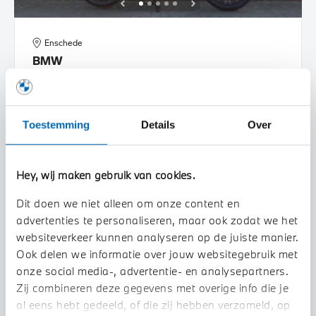
Enschede
BMW
R 1250 GS Adventure |Dealer onderhouden |
2020
56.338 km
39MLRV
Toestemming
Details
Over
€ 18.945
€ 276
of
p/m
BEKIJK DETAILS
Hey, wij maken gebruik van cookies.
Dit doen we niet alleen om onze content en
advertenties te personaliseren, maar ook zodat we het
websiteverkeer kunnen analyseren op de juiste manier.
Ook delen we informatie over jouw websitegebruik met
onze social media-, advertentie- en analysepartners.
Zij combineren deze gegevens met overige info die je
al eens hebt gedeeld, of die zij hebben verzameld, op