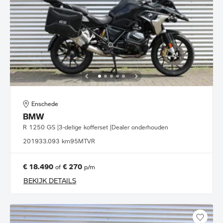
Enschede
BMW
R 1250 GS |3-delige kofferset |Dealer onderhouden
2019
33.093 km
95MTVR
€ 18.490
€ 270
of
p/m
BEKIJK DETAILS