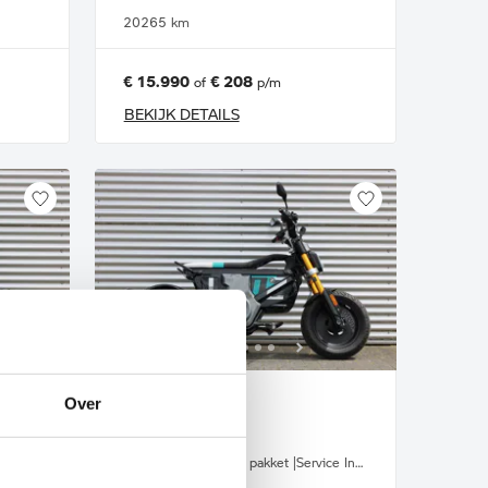
2026
5 km
€ 15.990
€ 208
of
p/m
BEKIJK DETAILS
Over
Enschede
BMW
CE 02 AM |Highline pakket |Service Inclusive
CE 02 AM |Highline pakket |Service Inclusive