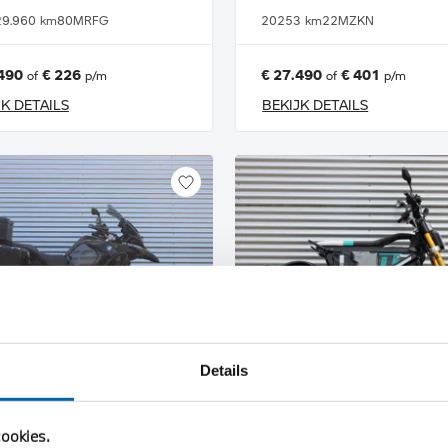
29.960 km
80MRFG
2025
3 km
22MZKN
490
€ 226
€ 27.490
€ 401
of
p/m
of
p/m
JK DETAILS
BEKIJK DETAILS
Details
schede
Enschede
W
BMW
R 1250 GS Adventure |Dealer onderhouden |
ookies.