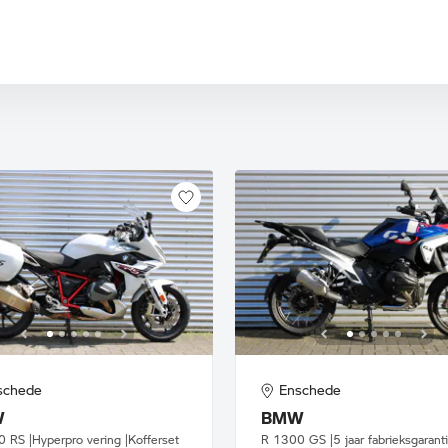
1300 GS Adventure
8 Transcontinental
schede
Enschede
W
BMW
 RS |Hyperpro vering |Kofferset
R 1300 GS |5 jaar fabrieksgarant