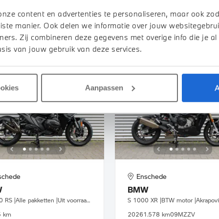
56.338 km
39MLRV
2025
535 km
onze content en advertenties te personaliseren, maar ook zo
iste manier. Ook delen we informatie over jouw websitegebrui
945
€ 276
€ 4.950
of
p/m
ners. Zij combineren deze gegevens met overige info die je al
JK DETAILS
BEKIJK DETAILS
sis van jouw gebruik van deze services.
A
ookies
Aanpassen
schede
Enschede
W
BMW
R 1300 RS |Alle pakketten |Uit voorraad leverbaar
5 km
2026
1.578 km
09MZZV