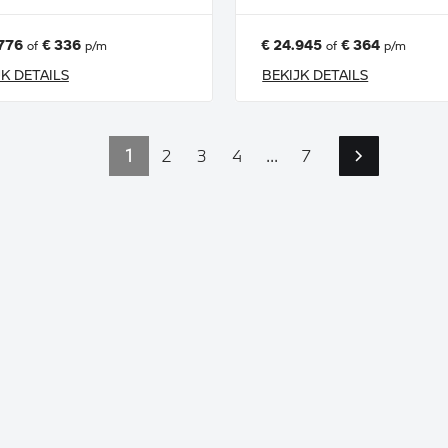
776
€ 336
€ 24.945
€ 364
of
p/m
of
p/m
JK DETAILS
BEKIJK DETAILS
1
2
3
4
...
7