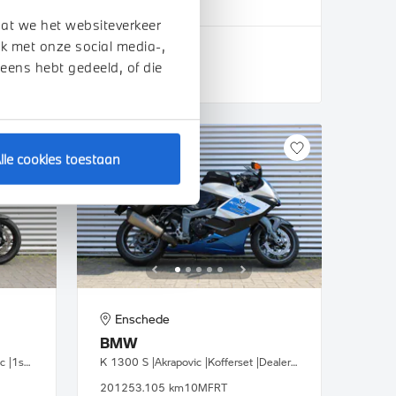
2025
189 km
dat we het websiteverkeer
k met onze social media-,
€ 4.950
 eens hebt gedeeld, of die
BEKIJK DETAILS
lle cookies toestaan
Enschede
BMW
S 1000 XR |BTW motor |Akrapovic |1ste eigenaar
K 1300 S |Akrapovic |Kofferset |Dealer onderhouden
2012
53.105 km
10MFRT