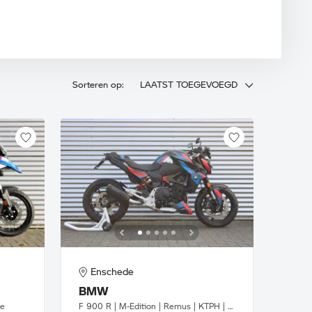
Sorteren op:
LAATST TOEGEVOEGD
Enschede
BMW
ie
F 900 R | M-Edition | Remus | KTPH | Sportruit getint |