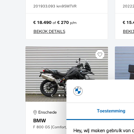
2019
33.093 km
95MTVR
2022
€ 18.490
€ 270
€ 15.
of
p/m
BEKIJK DETAILS
BEKI
Toestemming
Enschede
En
BMW
BM
F 800 GS |Comfort, Touring & Dynamic pakket |Direct uit voorraad leverbaar
Hey, wij maken gebruik van c