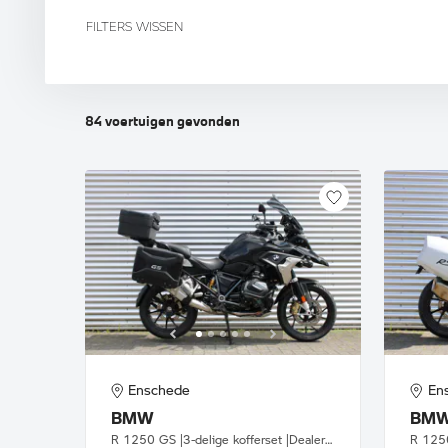
F 900 GS
R 12 G/S
R 
R 1
FILTERS WISSEN
R 18
84
voertuigen
gevonden
Enschede
En
BMW
BM
R 1250 GS |3-delige kofferset |Dealer onderhouden
R 1250