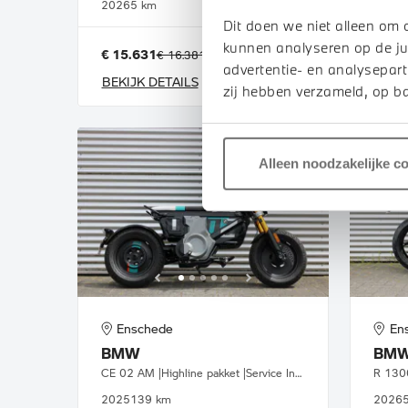
2026
5 km
2020
Dit doen we niet alleen om 
kunnen analyseren op de ju
€ 15.631
€ 213
€ 18.
€ 16.381
of
p/m
advertentie- en analysepart
BEKIJK DETAILS
BEKI
zij hebben verzameld, op ba
Alleen noodzakelijke c
Enschede
En
BMW
BM
CE 02 AM |Highline pakket |Service Inclusive
2025
139 km
2026