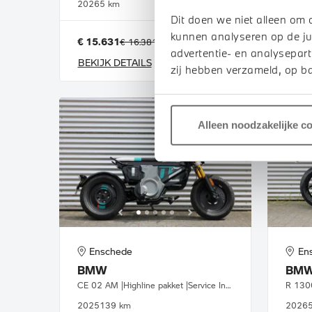
2026
5 km
2020
Dit doen we niet alleen om 
kunnen analyseren op de ju
€ 15.631
€ 213
€ 18.
€ 16.381
of
p/m
advertentie- en analysepart
BEKIJK DETAILS
BEKI
zij hebben verzameld, op ba
Alleen noodzakelijke c
Enschede
En
BMW
BM
CE 02 AM |Highline pakket |Service Inclusive
2025
139 km
2026