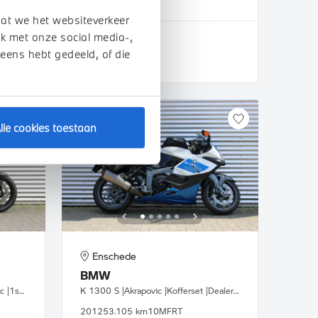
2025
189 km
dat we het websiteverkeer
k met onze social media-,
€ 4.950
 eens hebt gedeeld, of die
BEKIJK DETAILS
lle cookies toestaan
Enschede
BMW
S 1000 XR |BTW motor |Akrapovic |1ste eigenaar
K 1300 S |Akrapovic |Kofferset |Dealer onderhouden
2012
53.105 km
10MFRT