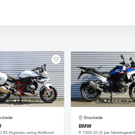
1300 GS Adventure
8 Transcontinental
schede
Enschede
W
BMW
 RS |Hyperpro vering |Kofferset
R 1300 GS |5 jaar fabrieksgarant