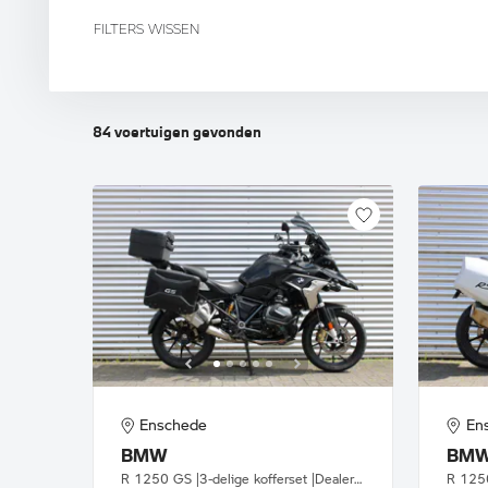
F 900 GS
R 12 G/S
R 
R 1
FILTERS WISSEN
R 18
84
voertuigen
gevonden
Enschede
En
BMW
BM
R 1250 GS |3-delige kofferset |Dealer onderhouden
R 1250