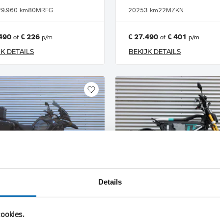
29.960 km
80MRFG
2025
3 km
22MZKN
490
€ 226
€ 27.490
€ 401
of
p/m
of
p/m
JK DETAILS
BEKIJK DETAILS
Details
schede
Enschede
W
BMW
R 1250 GS Adventure |Dealer onderhouden |
ookies.