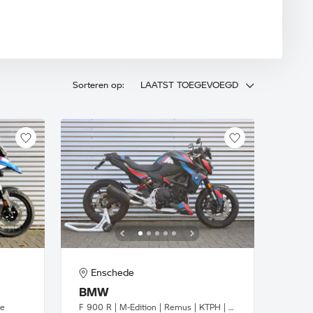
Sorteren op:
LAATST TOEGEVOEGD
Enschede
BMW
ie
F 900 R | M-Edition | Remus | KTPH | Sportruit getint |