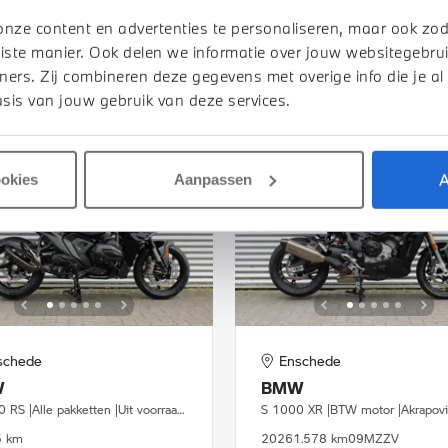
56.338 km
39MLRV
2025
535 km
onze content en advertenties te personaliseren, maar ook zo
iste manier. Ook delen we informatie over jouw websitegebrui
945
€ 276
€ 4.950
of
p/m
ners. Zij combineren deze gegevens met overige info die je al
JK DETAILS
BEKIJK DETAILS
sis van jouw gebruik van deze services.
A
ookies
Aanpassen
schede
Enschede
W
BMW
R 1300 RS |Alle pakketten |Uit voorraad leverbaar
5 km
2026
1.578 km
09MZZV