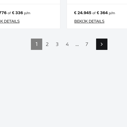
776
€ 336
€ 24.945
€ 364
of
p/m
of
p/m
JK DETAILS
BEKIJK DETAILS
1
2
3
4
...
7