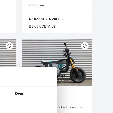
2026
5 km
€ 15.990
€ 208
of
p/m
BEKIJK DETAILS
Over
Enschede
BMW
CE 02 AM |Highline pakket |Service Inclusive
CE 02 AM |Highline pakket |Service Inclusive