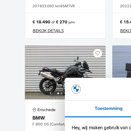
2019
33.093 km
95MTVR
2022
€ 18.490
€ 270
€ 15.
of
p/m
BEKIJK DETAILS
BEKI
Toestemming
Enschede
En
BMW
BM
F 800 GS |Comfort, Touring & Dynamic pakket |Direct uit voorraad leverbaar
Hey, wij maken gebruik van c