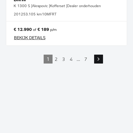
K 1300 S |Akrapovic |Kofferset |Dealer onderhouden
2012
53.105 km
10MFRT
€ 12.990
€ 189
of
p/m
BEKIJK DETAILS
1
2
3
4
...
7