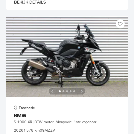
BEKIJK DETAILS
Enschede
BMW
S 1000 XR |BTW motor |Akrapovic |1ste eigenaar
2026
1.578 km
09MZZV