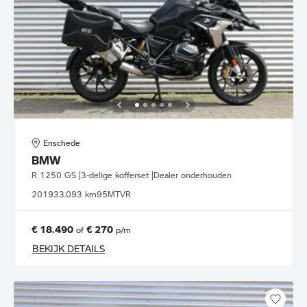
Enschede
BMW
R 1250 GS |3-delige kofferset |Dealer onderhouden
2019
33.093 km
95MTVR
€ 18.490
€ 270
of
p/m
BEKIJK DETAILS