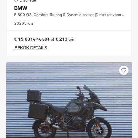
Enschede
BMW
F 800 GS |Comfort, Touring & Dynamic pakket |Direct uit voorraad leverbaar
2026
5 km
€ 15.631
€ 213
€ 16.381
of
p/m
BEKIJK DETAILS