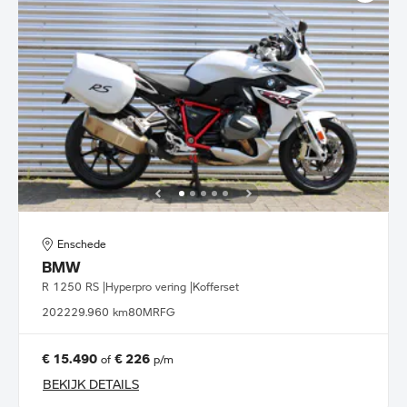
Enschede
BMW
R 1250 RS |Hyperpro vering |Kofferset
2022
29.960 km
80MRFG
€ 15.490
€ 226
of
p/m
BEKIJK DETAILS