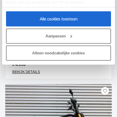
basis van jouw gebruik van deze services.
Alle cookies toestaan
Enschede
Aanpassen
BMW
CE 02 AM |Highline pakket |Service Inclusive
2025
535 km
Alleen noodzakelijke cookies
€ 4.950
BEKIJK DETAILS