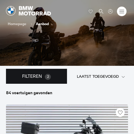
Homepage
Aanbod
FILTEREN
LAATST TOEGEVOEGD
2
84
voertuigen
gevonden