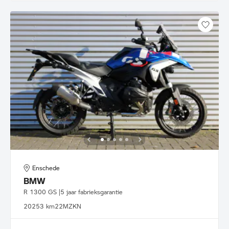
Enschede
BMW
R 1300 GS |5 jaar fabrieksgarantie
2025
3 km
22MZKN