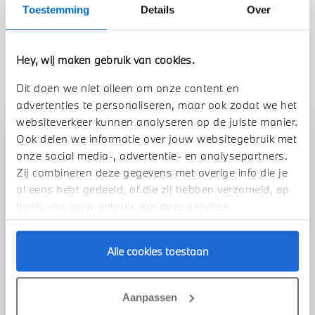
Toestemming
Details
Over
TOON ALLE EIGENSCHAPPEN
Hey, wij maken gebruik van cookies.
Dit doen we niet alleen om onze content en
advertenties te personaliseren, maar ook zodat we het
websiteverkeer kunnen analyseren op de juiste manier.
Stap 1 van 3
Ook delen we informatie over jouw websitegebruik met
onze social media-, advertentie- en analysepartners.
Uw auto inruilen?
Zij combineren deze gegevens met overige info die je
al eens hebt gedeeld, of die zij hebben verzameld, op
basis van jouw gebruik van deze services.
Alle cookies toestaan
VOORSTEL AANVRAGEN
Aanpassen