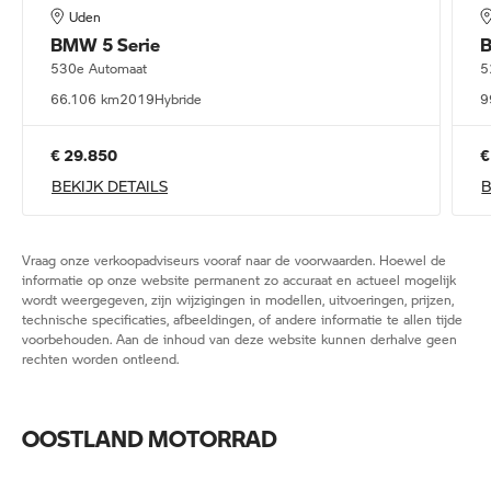
Uden
BMW
5 Serie
530e Automaat
5
66.106 km
2019
Hybride
9
€ 29.850
€
BEKIJK DETAILS
B
Vraag onze verkoopadviseurs vooraf naar de voorwaarden. Hoewel de
informatie op onze website permanent zo accuraat en actueel mogelijk
wordt weergegeven, zijn wijzigingen in modellen, uitvoeringen, prijzen,
technische specificaties, afbeeldingen, of andere informatie te allen tijde
voorbehouden. Aan de inhoud van deze website kunnen derhalve geen
rechten worden ontleend.
OOSTLAND MOTORRAD