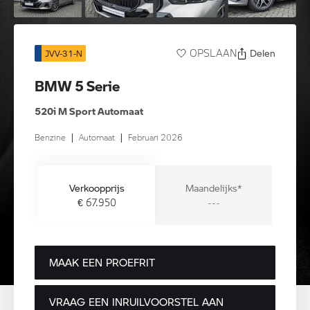
Delen
OPSLAAN
JVV-31-N
BMW 5 Serie
520i M Sport Automaat
Benzine
|
Automaat
|
Februari 2026
Verkoopprijs
Maandelijks*
€ 67.950
---
MAAK EEN PROEFRIT
VRAAG EEN INRUILVOORSTEL AAN