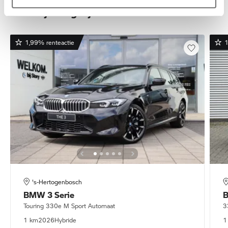
Deze zijn vergelijkbaar
1,99% renteactie
1
's-Hertogenbosch
BMW
3 Serie
Touring 330e M Sport Automaat
3
1 km
2026
Hybride
1