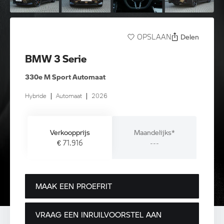
Delen
OPSLAAN
BMW 3 Serie
330e M Sport Automaat
Hybride
|
Automaat
|
2026
Verkoopprijs
Maandelijks*
€ 71.916
---
MAAK EEN PROEFRIT
VRAAG EEN INRUILVOORSTEL AAN